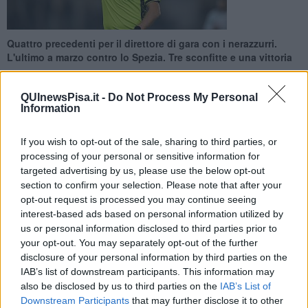
Quattro precedenti per il direttore di gara con i nerazzurri.
L'ultimo a marzo contro lo Spezia. Tre sconfitte e una vittoria
QUInewsPisa.it -
Do Not Process My Personal
Information
If you wish to opt-out of the sale, sharing to third parties, or
PISA —
Mariani di Aprilia è l’arbitro scelto per Fiorentina-Pisa, in
processing of your personal or sensitive information for
programma Lunedì 23 Febbraio alle 18.30 al Franchi. La
targeted advertising by us, please use the below opt-out
designazione arriva da Rocchi e porta con sé precedenti che non
aiutano i nerazzurri: con Mariani il Pisa ha vinto una sola volta su
section to confirm your selection. Please note that after your
quattro.
opt-out request is processed you may continue seeing
interest-based ads based on personal information utilized by
In campo con lui ci saranno gli assistenti Bindoni e Tegoni, quarto
us or personal information disclosed to third parties prior to
uomo Frabbri. Al Var Gariglio, assistito da Fourneau.
your opt-out. You may separately opt-out of the further
disclosure of your personal information by third parties on the
IAB’s list of downstream participants. This information may
also be disclosed by us to third parties on the
IAB’s List of
I precedenti col Pisa sono quattro: in Serie B 2021/22 la vittoria col
Downstream Participants
that may further disclose it to other