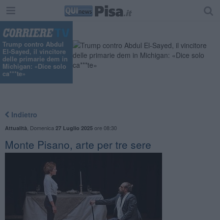
Trump contro Abdul
El-Sayed, il vincitore
delle primarie dem in
Michigan: «Dice solo
ca***te»
Indietro
,
Domenica
ore 08:30
Attualità
27 Luglio 2025
Monte Pisano, arte per tre sere