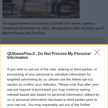
Tre appuntamenti da sabato a lunedì con teatro, opera e
musica al femminile tra Calci, Vicopisano e San Giuliano per il
Monte Pisano Art Festival
QUInewsPisa.it -
Do Not Process My Personal
Information
CALCI —
Prosegue con tre nuovi appuntamenti il Monte
Pisano Art Festival 2025
, che nel fine settimana porterà teatro,
If you wish to opt-out of the sale, sharing to third parties, or
opera e musica in tre location simboliche del territorio.
Si comincia
processing of your personal or sensitive information for
oggi, sabato 26 Luglio alle 21.30
nel cortile della Certosa di
targeted advertising by us, please use the below opt-out
Calci, dove andrà in scena “Mia mamma è una marchesa”,
section to confirm your selection. Please note that after your
monologo scritto e interpretato da Ippolita Baldini. Lo spettacolo,
opt-out request is processed you may continue seeing
prodotto dal Teatro della Cooperativa, racconta con ironia le
interest-based ads based on personal information utilized by
avventure di Roberta, una donna in cerca di sé tra New York, storie
us or personal information disclosed to third parties prior to
d’amore e una madre ingombrante che le fa da spalla comica.
your opt-out. You may separately opt-out of the further