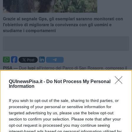
Grazie al segnale Gps, gli esemplari saranno monitorati con
l'obiettivo di migliorare la convivenza con gli uomini e
studiarne i comportamenti
PISA —
Due
lupi
all'interno del Parco di San Rossore, compreso il
maschio alfa del branco, sono stati equipaggiati con
un
radiocollare dotato di Gps
, con l'obiettivo di studiare
QUInewsPisa.it -
Do Not Process My Personal
maggiormente i comportamenti e, così,
facilitare la convivenza
Information
con le attività umane
.
"I lupi sono in buone condizioni e ora, grazie a questa nuova
If you wish to opt-out of the sale, sharing to third parties, or
tecnologia, potranno essere studiati approfonditamente nei loro
processing of your personal or sensitive information for
comportamenti in un contesto mai esaminato prima, dov'è presente
targeted advertising by us, please use the below opt-out
una popolazione di ungulati selvatici e prossimo a insediamenti
section to confirm your selection. Please note that after your
umani - ha spiegato il professor
Marco Apollonio
, consulente del
opt-out request is processed you may continue seeing
Parco - inoltre, il Gps può essere predisposto per
avvertire
interest-based ads based on personal information utilized by