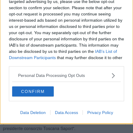
targeted advertising by us, please use the below opt-out
section to confirm your selection. Please note that after your
opt-out request is processed you may continue seeing
interest-based ads based on personal information utilized by
"Una notizia che ci colpisce profondamente e lascia un vuoto
us or personal information disclosed to third parties prior to
incolmabile nei nostri cuori - hanno commentato Stefano Maestri
your opt-out. You may separately opt-out of the further
Accesi e Federico Pieragnoli, presidente e direttore di
disclosure of your personal information by third parties on the
Confcommercio
- alla sua straordinaria famiglia, in particolare alla
IAB’s list of downstream participants. This information may
moglie Anna e ai figli Nicola ed Elisa, esprimiamo tutta la nostra
also be disclosed by us to third parties on the
IAB’s List of
vicinanza in un momento così difficile.
Indimenticabili la
Downstream Participants
that may further disclose it to other
professionalità e l'infinita passione per il suo lavoro
, l'impegno
third parties.
costante sempre rivolto all'eccellenza, un cristallino esempio per
tutti noi".
Personal Data Processing Opt Outs
Cordoglio anche da parte di
Cna Pisa
. "
Chef
, ristoratore, voce
autorevole della ristorazione toscana, Micheletti è stato anche
CONFIRM
fondatore dell'
Associazione provinciale pisana dei ristoratori
-
hanno scritto dall'associazione - da sempre legato e fortemente
attaccato, con spirito partecipativo e propositivo, a Cna Pisa è
sempre stato associato, fin dalla nascita dell' azienda,
Data Deletion
Data Access
Privacy Policy
all’associazione di categoria ed è padre di
Nicola Micheletti
,
presidente Cna Toscana e Pisa ristorazione e di
Elisa Micheletti
,
presidente consorzio Toscana Sapori".