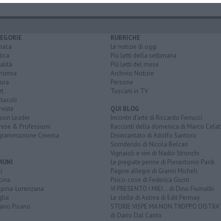
EGORIE
RUBRICHE
naca
Le notizie di oggi
tica
Più Letti della settimana
alità
Più Letti del mese
nomia
Archivio Notizie
ura
Persone
rt
Toscani in TV
tacoli
rviste
QUI BLOG
nion Leader
Incontri d'arte di Riccardo Ferrucci
rese & Professioni
Racconti della domenica di Marco Celat
grammazione Cinema
Disincantato di Adolfo Santoro
Sorridendo di Nicola Belcari
Vignaioli e vini di Nadio Stronchi
MUNI
Le pregiate penne di Pierantonio Pardi
i
Pagine allegre di Gianni Micheli
cina
Psico-cose di Federica Giusti
spina-Lorenzana
VI PRESENTO I MIEI... di Dino Fiumalbi
lia
Le stelle di Astrea di Edit Permay
iano Pisano
STORIE VISPE MA NON TROPPO DISTR
di Dario Dal Canto