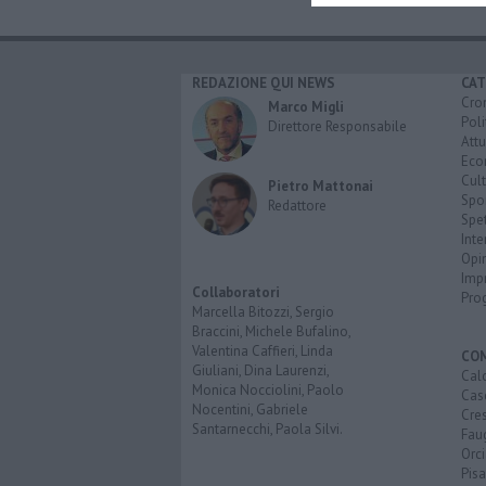
REDAZIONE QUI NEWS
CAT
Cro
Marco Migli
Poli
Direttore Responsabile
Attu
Eco
Cult
Pietro Mattonai
Spo
Redattore
Spet
Inte
Opi
Imp
Collaboratori
Pro
Marcella Bitozzi, Sergio
Braccini, Michele Bufalino,
Valentina Caffieri, Linda
CO
Giuliani, Dina Laurenzi,
Calc
Monica Nocciolini, Paolo
Cas
Nocentini, Gabriele
Cre
Santarnecchi, Paola Silvi.
Faug
Orc
Pisa