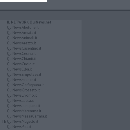
IL NETWORK QuiNews.net
QuiNewsAbetone.it
QuiNewsAmiata.it
QuiNewsAnimali.it
QuiNewsArezzo.it
QuiNewsCasentino.it
QuiNewsCecina.it
QuiNewsChianti.it
QuiNewsCuoio.it
QuiNewsElba.it
i
QuiNewsEmpolese.it
QuiNewsFirenze.it
QuiNewsGarfagnana.it
QuiNewsGrosseto.it
QuiNewsLivorno.it
QuiNewsLucca.it
QuiNewsLunigiana.it
QuiNewsMaremma.it
QuiNewsMassaCarrara.it
ATTE
QuiNewsMugello.it
QuiNewsPisa.it