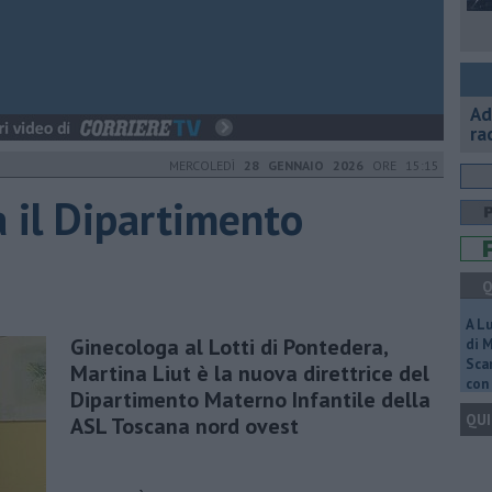
Ad
ra
MERCOLEDÌ
28 GENNAIO 2026
ORE 15:15
a il Dipartimento
Q
A L
Ginecologa al Lotti di Pontedera,
di 
Scar
Martina Liut è la nuova direttrice del
con 
Dipartimento Materno Infantile della
QUI
ASL Toscana nord ovest