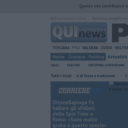
Questo sito contribuisce 
QUI
quotidiano online.
Percorso semplificat
TOSCANA
PISA
VALDERA
CUOIO
VOLTE
Home
Cronaca
Politica
Attualità
CALCI
CASCINA
CRESPINA-LORENZANA
 Genova
San Casciano, dieci giorni di festa e tradizione
Tutti i titoli:
Canale dei
Ditonellapiaga fa
ballare gli sfollati
dello Spin Time a
Roma: «Sono molto
grata a questo spazio»