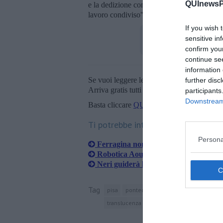
QUInewsPi
e la dedizione con cui ha guidato il Dipart
lavoro condiviso".
If you wish 
sensitive in
confirm you
continue se
information 
Se vuoi leggere le notizie principali della T
further disc
Arriva gratis tutti i giorni alle 20:00 dirett
participants
Downstream 
Basta cliccare
QUI
Ti potrebbe interessare anche:
Persona
Ferragina nominato Fellow dell’AC
Robotica Aoup, Pisa prima in Italia
Neri guiderà la Radiologia europea
Tag
pisa
pontedera
toscana
ginecologia
translucenza nucale
menopausa