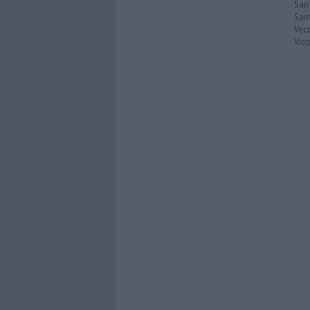
San
San
Vec
Vic