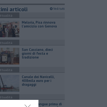
imi articoli
Vedi tutti
ttualità
Meloria, Pisa rinnova
l'amicizia con Genova
ttualità
San Casciano, dieci
giorni di festa e
tradizione
ttualità
Canale dei Navicelli,
408mila euro per i
dragaggi
ttualità
"Donate sangue prima di