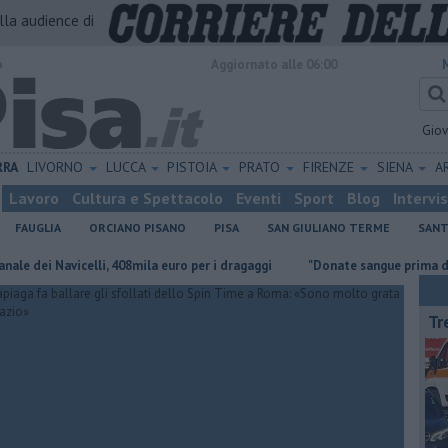
alla audience di
o
Aggiornato alle 06:00
Gio
RRA
LIVORNO
LUCCA
PISTOIA
PRATO
FIRENZE
SIENA
A
Lavoro
Cultura e Spettacolo
Eventi
Sport
Blog
Intervi
FAUGLIA
ORCIANO PISANO
PISA
SAN GIULIANO TERME
SANT
 Navicelli, 408mila euro per i dragaggi
"Donate sangue prima di partire 
Tr