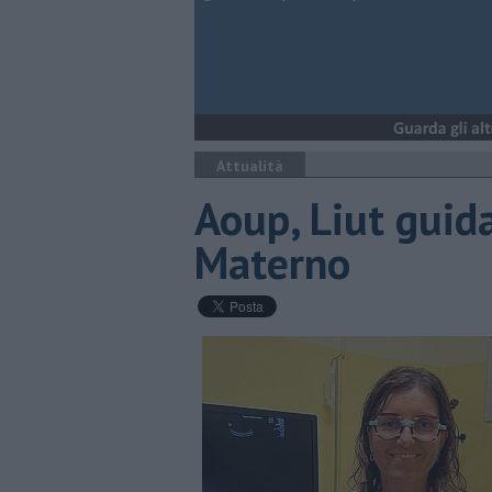
Attualità
Aoup, Liut guid
Materno