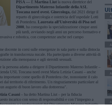
PISA —
È
Martina Liut
la nuova direttrice del
Dipartimento Materno Infantile della ASL
Ult
Toscana nord ovest. Ginecologa,
dal 2021 dirige il
A
reparto di ginecologia e ostetricia dell’ospedale Lotti
di Pontedera.
Laureata all’Università di Pisa nel
2000
, ha conseguito la specializzazione cinque anni
più tardi, avviando negli anni un percorso formativo e
i-invasiva e robotica, con competenze anche nel campo
A
 docente in corsi sulle emergenze in sala parto e sulla distocia
ografie in translucenza nucale. Ha partecipato a diverse attività di
tenzione alla menopausa e agli steroidi sessuali.
 la persona adatta a dirigere il Dipartimento Materno Infantile –
l’Azienda USL Toscana nord ovest Maria Letizia Casani – anche
A
ita importante come quello di Pontedera che, nonostante il calo
i dal territorio di riferimento. Un ringraziamento particolare al
 un augurio di buon lavoro alla dottoressa".
tizia Casani
– ha detto Martina Liut – per la fiducia
sto incarico con senso di responsabilità e con l’impegno a
A
essioniste e i professionisti del Dipartimento Materno Infantile.
 Gagliardi per il percorso svolto in questi anni, per la competenza