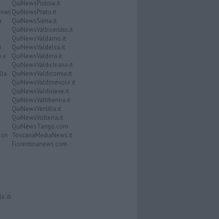
QuiNewsPistoia.it
nari
QuiNewsPrato.it
a
QuiNewsSiena.it
QuiNewsValbisenzio.it
QuiNewsValdarno.it
i
QuiNewsValdelsa.it
o e
QuiNewsValdera.it
QuiNewsValdichiana.it
lla
QuiNewsValdicornia.it
QuiNewsValdinievole.it
QuiNewsValdisieve.it
QuiNewsValtiberina.it
QuiNewsVersilia.it
QuiNewsVolterra.it
QuiNewsTango.com
Don
ToscanaMediaNews.it
Fiorentinanews.com
le di