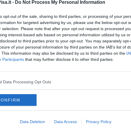
sa.it -
Do Not Process My Personal Information
imento, lasciando un patrimonio importante di esperienza e
to opt-out of the sale, sharing to third parties, or processing of your per
formation for targeted advertising by us, please use the below opt-out s
r selection. Please note that after your opt-out request is processed y
eing interest-based ads based on personal information utilized by us or
disclosed to third parties prior to your opt-out. You may separately opt-
oscana iscriviti alla
Newsletter QUInews - ToscanaMedia.
losure of your personal information by third parties on the IAB’s list of
amente nella tua casella di posta.
. This information may also be disclosed by us to third parties on the
IA
Participants
that may further disclose it to other third parties.
l Data Processing Opt Outs
M
CONFIRM
ostetricia
università di pisa
distocia delle spalle
Data Deletion
Data Access
Privacy Policy