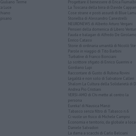
 Giuliano Terme
Progettare il benessere di Erica Fiumalbi
ta Luce
La Toscana della birra di Davide Cappan
chiano
Cose strane e posti assurdi di Blue Lam
opisano
Storielba di Alessandro Canestrelli
NEURONEWS di Alberto Arturo Vergani
Pensieri della domenica di Libero Ventur
Fauda e balagan di Alfredo De Girolam
Enrico Catassi
Storie di ordinaria umanità di Nicolò Ste
Parole in viaggio di Tito Barbini
Turbative di Franco Bonciani
Lo scrittore sfigato di Enrico Guerrini e
Gordiano Lupi
Raccontare di Gusto di Rubina Rovini
Legalità e non solo di Salvatore Calleri
Shalom La Cultura della Solidarietà di 
Andrea Pio Cristiani
VERSI-AMO di Chi mette al centro la
persona
Eureka! di Nausica Manzi
Tabasco senza filtro di Tabasco n.6
Ci vuole un fisico di Michele Campisi
Economia e territorio, da globale a loca
Daniele Salvadori
La dama a scacchi di Carlo Belciani