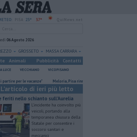
23°
37°
METEO:
PISA
QuiNews.net
vedì
06 Agosto 2026
REZZO
GROSSETO
MASSA CARRARA
ste
Animali
Pubblicità
Contatti
A LUCE
VECCHIANO
VICOPISANO
per le vacanze"
Meloria, Pisa rinnova l'amicizia con Genova
San Ca
L'articolo di ieri più letto
e feriti nello schianto sull'Aurelia
L'incidente ha coinvolto più
veicoli, portando alla
temporanea chiusura della
Statale per consentire i
soccorsi sanitari e
meccanici