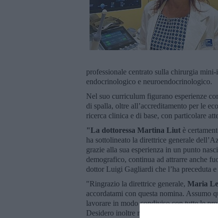
professionale centrato sulla chirurgia min
endocrinologico e neuroendocrinologico.
Nel suo curriculum figurano esperienze come
di spalla, oltre all’accreditamento per le ec
ricerca clinica e di base, con particolare at
"La dottoressa Martina Liut
è certamente
ha sottolineato la direttrice generale del
grazie alla sua esperienza in un punto nasc
demografico, continua ad attrarre anche fuor
dottor Luigi Gagliardi che l’ha preceduta e
"Ringrazio la direttrice generale,
Maria Le
accordatami con questa nomina. Assumo que
lavorare in modo condiviso con tutte le prof
Desidero inoltre ringraziare il dottor Luigi