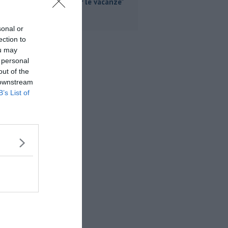
partire per le vacanze"
sonal or
ection to
ou may
 personal
out of the
 downstream
B’s List of