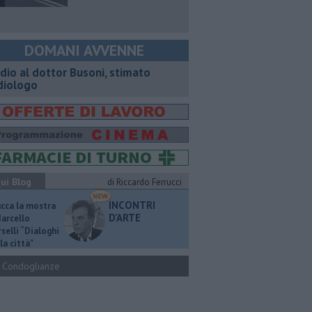
DOMANI AVVENNE
dio al dottor Busoni, stimato
diologo
ui Blog
di Riccardo Ferrucci
INCONTRI
ucca la mostra
D'ARTE
Marcello
selli “Dialoghi
la città"
Condoglianze