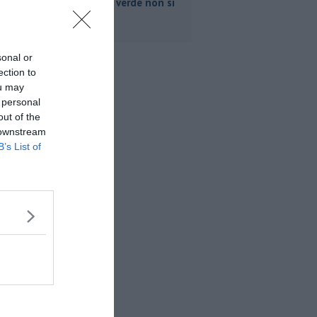
Popolo, "Il verde non si
svende"
sonal or
ection to
ou may
 personal
out of the
 downstream
B’s List of