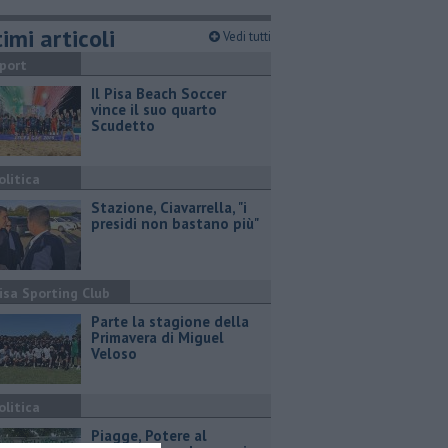
imi articoli
Vedi tutti
port
Il Pisa Beach Soccer
vince il suo quarto
Scudetto
olitica
Stazione, Ciavarrella, "i
presidi non bastano più"
isa Sporting Club
Parte la stagione della
Primavera di Miguel
Veloso
olitica
Piagge, Potere al