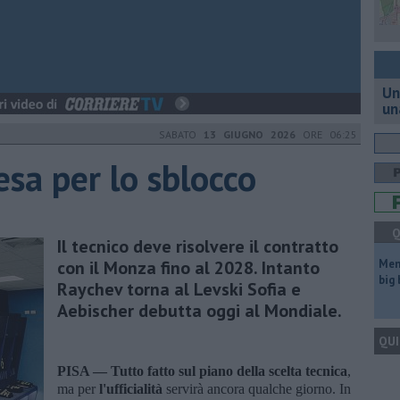
Un
un
SABATO
13 GIUGNO 2026
ORE 06:25
esa per lo sblocco
Q
Il tecnico deve risolvere il contratto
con il Monza fino al 2028. Intanto
Mem
big
Raychev torna al Levski Sofia e
Aebischer debutta oggi al Mondiale.
QUI
PISA —
Tutto fatto sul piano della scelta tecnica
,
ma per
l'ufficialità
servirà ancora qualche giorno. In