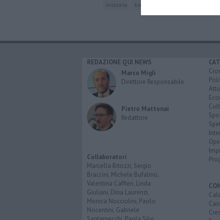
svizzera
bosnia ed erzegovina
canada
REDAZIONE QUI NEWS
CAT
Cro
Marco Migli
Poli
Direttore Responsabile
Attu
Eco
Cult
Pietro Mattonai
Spo
Redattore
Spet
Inte
Opi
Imp
Collaboratori
Pro
Marcella Bitozzi, Sergio
Braccini, Michele Bufalino,
Valentina Caffieri, Linda
CO
Giuliani, Dina Laurenzi,
Calc
Monica Nocciolini, Paolo
Cas
Nocentini, Gabriele
Cre
Santarnecchi, Paola Silvi.