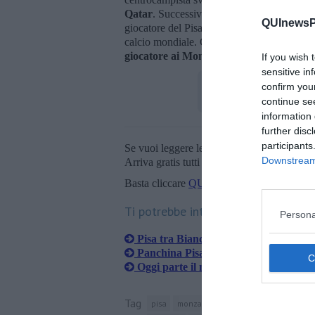
Qatar
. Successivamente la Svizzera affron
QUInewsPi
giocatore del Pisa pronto a rappresentare a
calcio mondiale. Grazie a questo
il Pisa p
giocatore ai Mondiali da parte della FIf
If you wish 
sensitive in
confirm you
continue se
information 
further disc
participants
Se vuoi leggere le notizie principali della T
Downstream 
Arriva gratis tutti i giorni alle 20:00 dirett
Basta cliccare
QUI
Ti potrebbe interessare anche:
Persona
Pisa tra Bianco e il Mondiale di Aebi
Panchina Pisa, annuncio imminente
Oggi parte il nuovo corso nerazzurro
Tag
pisa
monza
levski sofia
paolo bianco