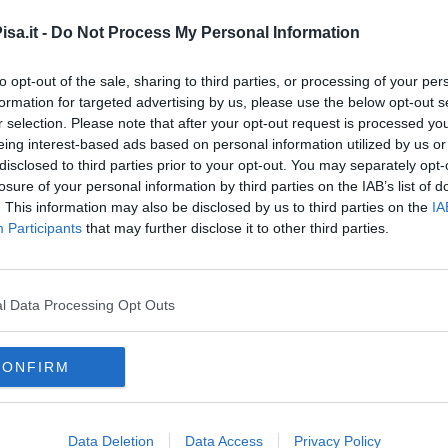
terà Bosnia Erzegovina e Canada nella fase a gironi, con il
sa.it -
Do Not Process My Personal Information
nche i colori nerazzurri sul palcoscenico più importante del
ercepirà 4000 euro al giorno dalla partecipazione del
a
.
to opt-out of the sale, sharing to third parties, or processing of your per
formation for targeted advertising by us, please use the below opt-out s
r selection. Please note that after your opt-out request is processed y
eing interest-based ads based on personal information utilized by us or
disclosed to third parties prior to your opt-out. You may separately opt-
losure of your personal information by third parties on the IAB’s list of
. This information may also be disclosed by us to third parties on the
IA
oscana iscriviti alla
Newsletter QUInews - ToscanaMedia.
Participants
that may further disclose it to other third parties.
amente nella tua casella di posta.
l Data Processing Opt Outs
scher
CONFIRM
 di Bianco
serie a
italia
vis pesaro
pontedera
michel aebischer
qatar
Data Deletion
Data Access
Privacy Policy