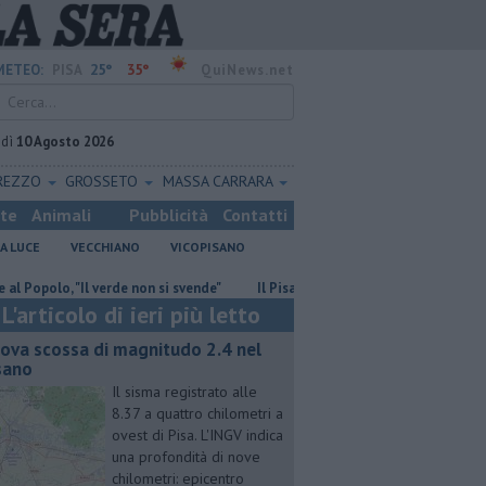
25°
35°
METEO:
PISA
QuiNews.net
edì
10 Agosto 2026
REZZO
GROSSETO
MASSA CARRARA
ste
Animali
Pubblicità
Contatti
A LUCE
VECCHIANO
VICOPISANO
o, "Il verde non si svende"
Il Pisa Beach Soccer vince il suo quarto Scud
L'articolo di ieri più letto
ova scossa di magnitudo 2.4 nel
sano
Il sisma registrato alle
8.37 a quattro chilometri a
ovest di Pisa. L'INGV indica
una profondità di nove
chilometri: epicentro