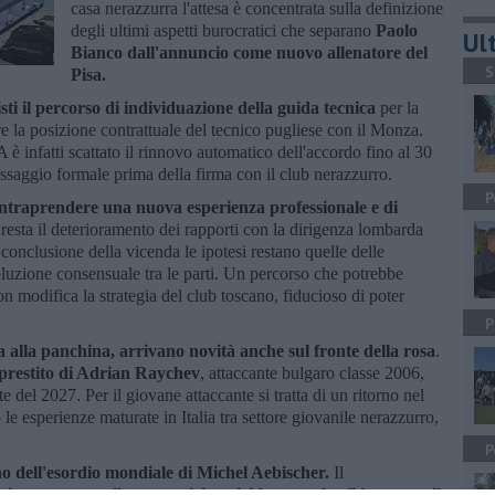
casa nerazzurra l'attesa è concentrata sulla definizione
degli ultimi aspetti burocratici che separano
Paolo
Ult
Bianco dall'annuncio come nuovo allenatore del
S
Pisa.
ti il percorso di individuazione della guida tecnica
per la
re la posizione contrattuale del tecnico pugliese con il Monza.
è infatti scattato il rinnovo automatico dell'accordo fino al 30
saggio formale prima della firma con il club nerazzurro.
P
 intraprendere una nuova esperienza professionale e di
resta il deterioramento dei rapporti con la dirigenza lombarda
 conclusione della vicenda le ipotesi restano quelle delle
oluzione consensuale tra le parti. Un percorso che potrebbe
 modifica la strategia del club toscano, fiducioso di poter
P
lta alla panchina, arrivano novità anche sul fronte della rosa
.
 prestito di Adrian Raychev
, attaccante bulgaro classe 2006,
te del 2027. Per il giovane attaccante si tratta di un ritorno nel
le esperienze maturate in Italia tra settore giovanile nerazzurro,
P
rno dell'esordio mondiale di Michel Aebischer.
Il
prio percorso nella competizione iridata con la sfida contro il