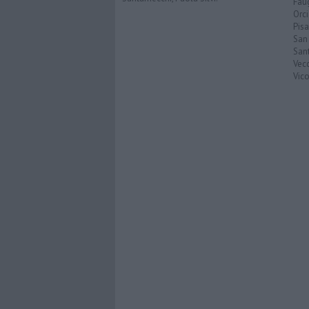
Faug
Orc
Pisa
San
San
Vec
Vic