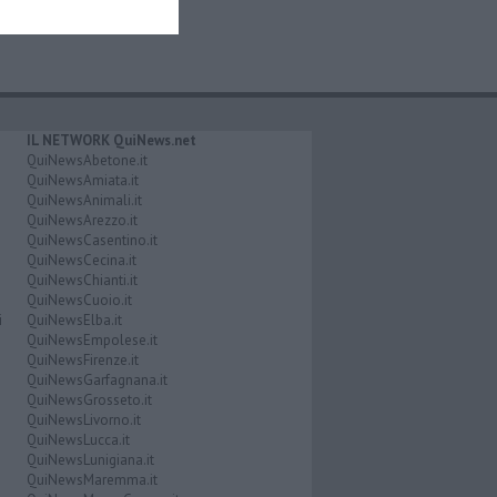
IL NETWORK QuiNews.net
QuiNewsAbetone.it
QuiNewsAmiata.it
QuiNewsAnimali.it
QuiNewsArezzo.it
QuiNewsCasentino.it
QuiNewsCecina.it
QuiNewsChianti.it
QuiNewsCuoio.it
i
QuiNewsElba.it
QuiNewsEmpolese.it
QuiNewsFirenze.it
QuiNewsGarfagnana.it
QuiNewsGrosseto.it
QuiNewsLivorno.it
QuiNewsLucca.it
QuiNewsLunigiana.it
QuiNewsMaremma.it