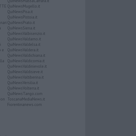
QuiNewsMassaCarrara.it
ATTE
QuiNewsMugello.it
QuiNewsPisa.it
QuiNewsPistoia.it
nari
QuiNewsPrato.it
a
QuiNewsSiena.it
QuiNewsValbisenzio.it
QuiNewsValdarno.it
i
QuiNewsValdelsa.it
o e
QuiNewsValdera.it
QuiNewsValdichiana.it
lla
QuiNewsValdicornia.it
QuiNewsValdinievole.it
QuiNewsValdisieve.it
QuiNewsValtiberina.it
QuiNewsVersilia.it
QuiNewsVolterra.it
QuiNewsTango.com
Don
ToscanaMediaNews.it
Fiorentinanews.com