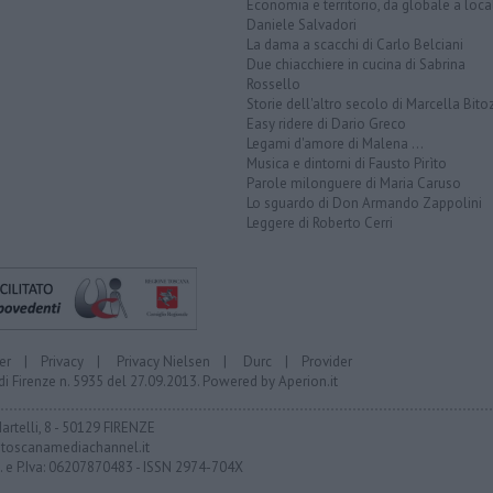
Economia e territorio, da globale a loca
Daniele Salvadori
La dama a scacchi di Carlo Belciani
Due chiacchiere in cucina di Sabrina
Rossello
Storie dell'altro secolo di Marcella Bito
Easy ridere di Dario Greco
Legami d'amore di Malena ...
Musica e dintorni di Fausto Pirìto
Parole milonguere di Maria Caruso
Lo sguardo di Don Armando Zappolini
Leggere di Roberto Cerri
er
|
Privacy
|
Privacy Nielsen
|
Durc
|
Provider
di Firenze n. 5935 del 27.09.2013. Powered by
Aperion.it
Martelli, 8 - 50129 FIRENZE
toscanamediachannel.it
F. e P.Iva: 06207870483 - ISSN 2974-704X