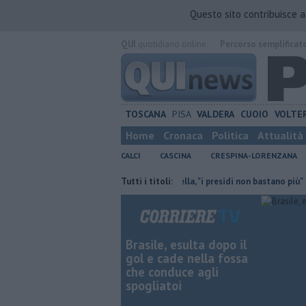
Questo sito contribuisce 
QUI
quotidiano online.
Percorso semplificat
TOSCANA
PISA
VALDERA
CUOIO
VOLTE
Home
Cronaca
Politica
Attualità
CALCI
CASCINA
CRESPINA-LORENZANA
arto Scudetto
Stazione, Ciavarrella, "i presidi non bastano più"
Tutti i titoli:
Par
Brasile, esulta dopo il
gol e cade nella fossa
che conduce agli
spogliatoi