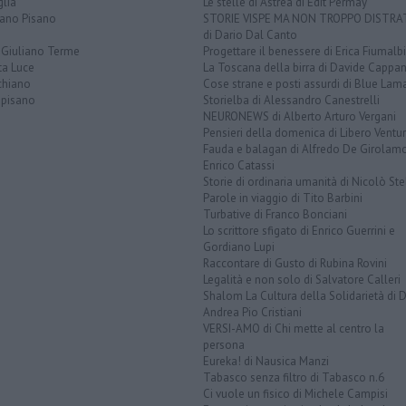
lia
Le stelle di Astrea di Edit Permay
iano Pisano
STORIE VISPE MA NON TROPPO DISTR
di Dario Dal Canto
 Giuliano Terme
Progettare il benessere di Erica Fiumalbi
ta Luce
La Toscana della birra di Davide Cappan
chiano
Cose strane e posti assurdi di Blue Lam
opisano
Storielba di Alessandro Canestrelli
NEURONEWS di Alberto Arturo Vergani
Pensieri della domenica di Libero Ventur
Fauda e balagan di Alfredo De Girolam
Enrico Catassi
Storie di ordinaria umanità di Nicolò Ste
Parole in viaggio di Tito Barbini
Turbative di Franco Bonciani
Lo scrittore sfigato di Enrico Guerrini e
Gordiano Lupi
Raccontare di Gusto di Rubina Rovini
Legalità e non solo di Salvatore Calleri
Shalom La Cultura della Solidarietà di 
Andrea Pio Cristiani
VERSI-AMO di Chi mette al centro la
persona
Eureka! di Nausica Manzi
Tabasco senza filtro di Tabasco n.6
Ci vuole un fisico di Michele Campisi