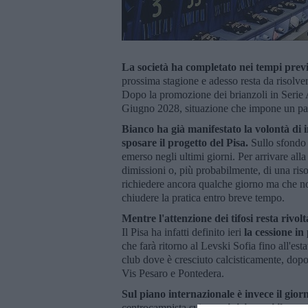
La società ha completato nei tempi previs
prossima stagione e adesso resta da risolve
Dopo la promozione dei brianzoli in Serie A 
Giugno 2028, situazione che impone un pas
Bianco ha già manifestato la volontà di
sposare il progetto del Pisa.
Sullo sfondo 
emerso negli ultimi giorni. Per arrivare alla
dimissioni o, più probabilmente, di una ris
richiedere ancora qualche giorno ma che non
chiudere la pratica entro breve tempo.
Mentre l'attenzione dei tifosi resta rivo
Il Pisa ha infatti definito ieri
la cessione in
che farà ritorno al Levski Sofia fino all'esta
club dove è cresciuto calcisticamente, dopo 
Vis Pesaro e Pontedera.
Sul piano internazionale è invece il gio
centrocampista svizzero
inizia oggi il pro