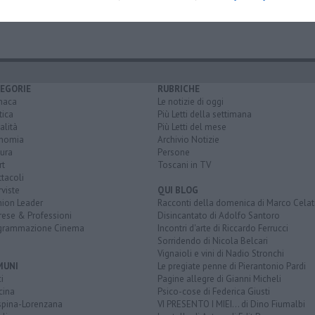
fifa
EGORIE
RUBRICHE
naca
Le notizie di oggi
tica
Più Letti della settimana
alità
Più Letti del mese
nomia
Archivio Notizie
ura
Persone
rt
Toscani in TV
tacoli
rviste
QUI BLOG
nion Leader
Racconti della domenica di Marco Celat
rese & Professioni
Disincantato di Adolfo Santoro
grammazione Cinema
Incontri d'arte di Riccardo Ferrucci
Sorridendo di Nicola Belcari
Vignaioli e vini di Nadio Stronchi
MUNI
Le pregiate penne di Pierantonio Pardi
i
Pagine allegre di Gianni Micheli
cina
Psico-cose di Federica Giusti
spina-Lorenzana
VI PRESENTO I MIEI... di Dino Fiumalbi