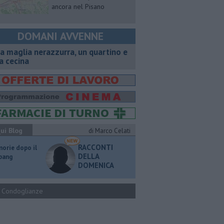
ancora nel Pisano
DOMANI AVVENNE
a maglia nerazzurra, un quartino e
a cecina
ui Blog
di Marco Celati
RACCONTI
orie dopo il
DELLA
 bang
DOMENICA
Condoglianze