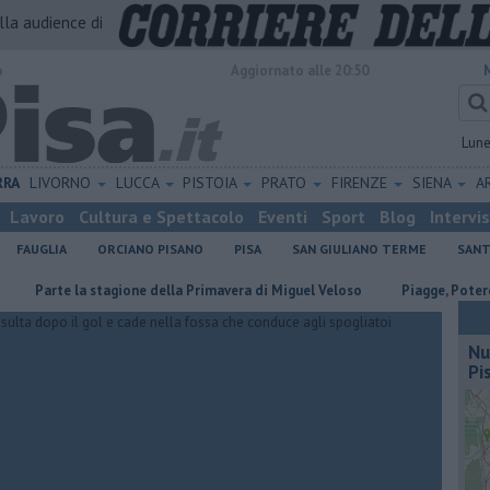
alla audience di
o
Aggiornato alle 20:50
Lun
RRA
LIVORNO
LUCCA
PISTOIA
PRATO
FIRENZE
SIENA
A
Lavoro
Cultura e Spettacolo
Eventi
Sport
Blog
Intervi
FAUGLIA
ORCIANO PISANO
PISA
SAN GIULIANO TERME
SANT
te la stagione della Primavera di Miguel Veloso
Piagge, Potere al Popol
Nu
Pi