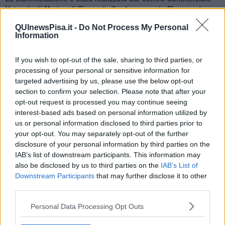
Naturale di Marina di Pisa e da Confcommercio Pisa
, con la
collaborazione della Croce Azzurra Litorale Pisano, il patrocinio e il
QUInewsPisa.it -
Do Not Process My Personal
contributo del Consiglio Regionale della Toscana, il patrocinio del
Information
Comune di Pisa e la compartecipazione della Camera di
Commercio Toscana Nord-Ovest – Terre di Pisa. A questi si sono
aggiunti il contributo di Fiva Confcommercio Pisa, Sib
If you wish to opt-out of the sale, sharing to third parties, or
Confcommercio Pisa e Country Club Boccadarno, a conferma di
processing of your personal or sensitive information for
una rete organizzativa ampia e coesa.
targeted advertising by us, please use the below opt-out
section to confirm your selection. Please note that after your
opt-out request is processed you may continue seeing
interest-based ads based on personal information utilized by
Soddisfatta la presidente del Centro Commerciale Naturale,
us or personal information disclosed to third parties prior to
Simona Rindi
, che ha sottolineato la portata dell’evento. "È stato
your opt-out. You may separately opt-out of the further
un risultato straordinario: la partecipazione è andata oltre ogni
disclosure of your personal information by third parties on the
aspettativa. Abbiamo visto una presenza di pubblico davvero
IAB’s list of downstream participants. This information may
impressionante, superiore anche a quella dello scorso anno.
also be disclosed by us to third parties on the
IAB’s List of
Possiamo dire di aver registrato numeri da record, con un’affluenza
Downstream Participants
that may further disclose it to other
che ha superato ogni previsione".
third parties.
Nel corso del pomeriggio Confcommercio Pisa e il Centro
Personal Data Processing Opt Outs
Commerciale Naturale hanno consegnato un assegno di 300 euro
all’Istituto Comprensivo Niccolò Pisano, che comprende la Scuola