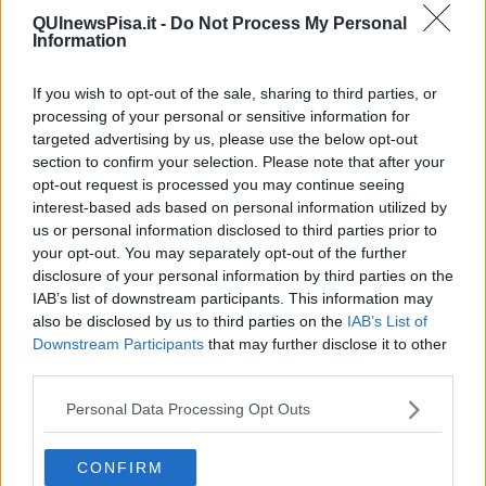
dialogo. Per questo, e per il bene della nostra comunità,
ho subito
QUInewsPisa.it -
Do Not Process My Personal
dato la disponibilità a prendere in considerazione la revoca
Information
delle dimissioni, a patto che si rimuovessero le cause che le
avevano determinate. Ad oggi, però, devo constatare che
If you wish to opt-out of the sale, sharing to third parties, or
nessuna iniziativa concreta è stata intrapresa da parte dello
stesso Mazzeo, neanche una semplice telefonata.
processing of your personal or sensitive information for
targeted advertising by us, please use the below opt-out
Per questo sono costretto a prendere atto che le sue dichiarazioni
section to confirm your selection. Please note that after your
altro non erano che semplici auspici e non una chiara e precisa
opt-out request is processed you may continue seeing
volontà di cambiamento nell'approccio politico.
interest-based ads based on personal information utilized by
Credo si debba definitivamente costatare che
nessuna delle
us or personal information disclosed to third parties prior to
condizioni politiche da me poste è stata presa in
your opt-out. You may separately opt-out of the further
considerazione
. Come se non bastasse proprio in questi giorni e
disclosure of your personal information by third parties on the
nel mezzo di questa fase delicata, abbiamo addirittura assistito a
IAB’s list of downstream participants. This information may
nuove autocandidature a mezzo stampa per le prossime elezioni
also be disclosed by us to third parties on the
IAB’s List of
regionali, fuori da una discussione del partito e anticipando le
Downstream Participants
that may further disclose it to other
regole e gli indirizzi che, la Direzione Regionale del Pd sta
third parties.
definendo.
Per queste ragioni ritengo che, nell’interesse generale del Partito
Personal Data Processing Opt Outs
Democratico, si debba considerare
definitivamente conclusa la
fase di verifica delle condizioni poste con la richiesta di
CONFIRM
ritirare le dimissioni, ribadendo che le stesse sono da ritenersi