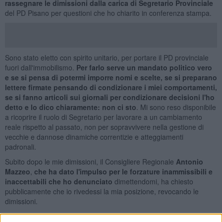
rassegnare le dimissioni dalla carica di Segretario Provinciale
del PD Pisano per questioni che ho chiarito in conferenza stampa.
Sono stato eletto con spirito unitario, per portare il PD provinciale
fuori dall'immobilismo.
Per farlo serve un mandato politico vero
e se si pensa di potermi imporre nomi e scelte, se si preparano
lettere firmate pensando di condizionare i miei comportamenti,
se si fanno articoli sui giornali per condizionare decisioni l'ho
detto e lo dico chiaramente: non ci sto
. Mi sono reso disponibile
a ricoprire il ruolo di Segretario per lavorare a un cambiamento
reale rispetto al passato, non per sopravvivere nella gestione di
vecchie e dannose dinamiche correntizie e atteggiamenti
padronali.
Subito dopo le mie dimissioni, il Consigliere Regionale
Antonio
Mazzeo
,
che ha dato l'impulso per le forzature inammissibili e
inaccettabili che ho denunciato
dimettendomi, ha chiesto
pubblicamente che io rivedessi la mia posizione, revocando le
dimissioni.
Ho visto questo fatto come una novità positiva e un'apertura al