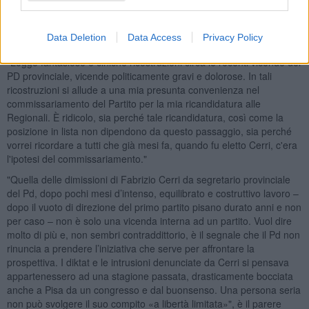
irrevocabili".
Intanto, da registrare l'intervento della consigliera regionale
Data Deletion
Data Access
Privacy Policy
Nardini:
"Leggo fantasiose e ciniche ricostruzioni circa le recenti vicende del
PD provinciale, vicende politicamente gravi e dolorose. In tali
ricostruzioni si allude a una mia presunta convenienza nel
commissariamento del Partito per la mia ricandidatura alle
Regionali. È ridicolo, sia perché tale ricandidatura, così come la
posizione in lista non dipendono da questo passaggio, sia perché
vorrei ricordare a tutti che già mesi fa, quando fu eletto Cerri, c'era
l'ipotesi del commissariamento."
"Quella delle dimissioni di Fabrizio Cerri da segretario provinciale
del Pd, dopo pochi mesi d’intenso, equilibrato e costruttivo lavoro –
dopo il vuoto di direzione del primo partito pisano durato anni e non
per caso – non è solo una vicenda interna ad un partito. Vuol dire
molto di più e, non sembri contraddittorio, è il segnale che il Pd non
rinuncia a prendere l’iniziativa che serve per affrontare la
prospettiva. I diktat e le intrusioni denunciate da Cerri si pensava
appartenessero ad una stagione passata, drasticamente bocciata
anche a Pisa da un congresso e dal buonsenso. Una persona seria
non può svolgere il suo compito «a libertà limitata»", è il parere