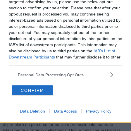
targeted advertising by us, please use the below opt-out
Come primo atto, ha partecipato all’evento ufficiale legato
section to confirm your selection. Please note that after your
all’accordo con il Pisa Sporting Club per la realizzazione del
opt-out request is processed you may continue seeing
nuovo centro sportivo nerazzurro
, siglato proprio con il sostegno
interest-based ads based on personal information utilized by
della banca.
us or personal information disclosed to third parties prior to
your opt-out. You may separately opt-out of the further
disclosure of your personal information by third parties on the
IAB’s list of downstream participants. This information may
Giusti, 67 anni a Maggio, ha ripercorso una carriera iniziata
also be disclosed by us to third parties on the
IAB’s List of
giovanissimo. Ha guidato la banca in momenti decisivi come la
Downstream Participants
that may further disclose it to other
fusione con la Banca di Cascina nel 2017 e la successiva scissione
third parties.
da Banca di Pisa e Fornacette, che ha permesso all’istituto di
consolidarsi in cinque province toscane con 17 sportelli attivi.
Personal Data Processing Opt Outs
“Ringrazio il Consiglio di Amministrazione, il Collegio Sindacale, tutti
i Soci e i dipendenti che hanno avuto fiducia in me in tutti questi
CONFIRM
anni”, ha detto Giusti. “È stato un onore guidare questa banca e
vederla crescere senza mai perdere il contatto con le persone e
con il nostro territorio”.
Data Deletion
Data Access
Privacy Policy
Soddisfatto anche il presidente Franco Papini, che ha commentato:
“La scelta di Francesco Diolaiuti risponde alla volontà del Consiglio
di premiare un percorso formativo e professionale maturato
interamente all'interno della banca. Una nomina che assicura la