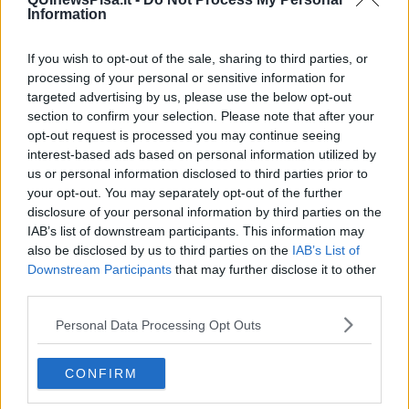
patron
Alexander Knaster.
L'obiettivo della società è chiudere la
Information
partita entro la fine della settimana o, al massimo, nei primi giorni
della prossima.
If you wish to opt-out of the sale, sharing to third parties, or
processing of your personal or sensitive information for
targeted advertising by us, please use the below opt-out
section to confirm your selection. Please note that after your
Una scelta considerata fondamentale per iniziare a programmare la
opt-out request is processed you may continue seeing
nuova stagione, affrontare le questioni legate alla rosa e impostare
interest-based ads based on personal information utilized by
il mercato in vista del prossimo campionato cadetto.
us or personal information disclosed to third parties prior to
Tra i profili valutati continua a mantenere una posizione di
your opt-out. You may separately opt-out of the further
vantaggio Fabio Pecchia
. L'ex allenatore di Verona, Cremonese
disclosure of your personal information by third parties on the
e Parma rappresenta una figura di grande esperienza per la
IAB’s list of downstream participants. This information may
categoria e corrisponde all'identikit ricercato dal club, orientato
also be disclosed by us to third parties on the
IAB’s List of
verso un tecnico che conosca bene il campionato di Serie
B. Sullo
Downstream Participants
that may further disclose it to other
sfondo resta però la concorrenza del Modena
.
Pecchia è
third parties.
ancora legato contrattualmente al Parma fino al 2027
e non
siede su una panchina da oltre un anno.
Personal Data Processing Opt Outs
Tra le alternative più accreditate figura anche Marco Baroni
.
L'ex tecnico di Lazio e Torino è considerato una garanzia per la
CONFIRM
categoria e resta tra i nomi monitorati dalla dirigenza nerazzurra.
Anche in questo caso pesa la situazione contrattuale, visto che