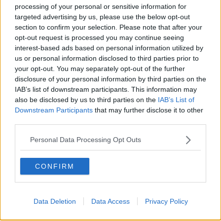
ufficiale. Purtroppo fatti come questo sono all’ordine del giorno,
processing of your personal or sensitive information for
considerando anche che le rapine agli esercizi commerciali ormai
targeted advertising by us, please use the below opt-out
non si contano più".
section to confirm your selection. Please note that after your
Il candidato Sindaco per Pisa nel Cuore Raffaele Latrofa
ha
opt-out request is processed you may continue seeing
commentato così l’accaduto: “Fatti come quelli che si sono verificati
interest-based ads based on personal information utilized by
in questo fine settimana ci dimostrano che l’attuale amministrazione
us or personal information disclosed to third parties prior to
comunale ci ha venduto un concetto deviato, quello di percezione
your opt-out. You may separately opt-out of the further
di insicurezza. L’insicurezza è tutto tranne che una percezione, ma
disclosure of your personal information by third parties on the
un dato di fatto che si ripercuote quotidianamente sulla pelle dei
IAB’s list of downstream participants. This information may
cittadini. Io sono sempre dalla parte dei pisani. Un mese e mezzo
also be disclosed by us to third parties on the
IAB’s List of
fa abbiamo organizzato uno dei nostri numerosi incontri nei
Downstream Participants
that may further disclose it to other
quartieri in un luogo falcidiato dalla criminalità, l’Hotel La Pace di
third parties.
Andrea Romanelli, divenuto purtroppo simbolo dei problemi della
zona”. Latrofa parla così della sua proposta: “Con Pisa nel Cuore lo
Personal Data Processing Opt Outs
abbiamo detto in tempi non sospetti: serve un assessorato alla
sicurezza con deleghe alla polizia municipale.
CONFIRM
Ci chiedono come fare a risolvere casi come quelli di delinquenti
Data Deletion
Data Access
Privacy Policy
che rubano molteplici volte e vengono subito rimessi in libertà,
tornando immediatamente a delinquere. Il problema è che le sedi