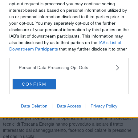
opt-out request is processed you may continue seeing
Il fatto si è verificato in un cantiere, così come riporta una nota
interest-based ads based on personal information utilized by
diffusa dal Comune di Pisa:
us or personal information disclosed to third parties prior to
"Nell’ambito dei lavori di sistemazione idraulica di Pisa Nord, in
your opt-out. You may separately opt-out of the further
particolare durante lo scavo del nuovo tratto di fognatura per
disclosure of your personal information by third parties on the
collegare Porta a Lucca al nuovo collettore di via Tino da Camaino,
IAB’s list of downstream participants. This information may
oggi nel primo pomeriggio
la ditta incaricata dello scavo ha
also be disclosed by us to third parties on the
IAB’s List of
incidentalmente danneggiato una tubatura che trasporta gas
Downstream Participants
that may further disclose it to other
metano a media pressione
(ovvero a pressione più alta rispetto a
third parties.
quella della distribuzione). La tubazione è stata danneggiata nello
scavo lungo via Pardo Roques.
Personal Data Processing Opt Outs
Sul posto sono intervenuti immediatamente Vigili del Fuoco,
Protezione Civile e Polizia Municipale e altre forze dell’ordine che
CONFIRM
hanno disposto in via precauzionale l’immediata interruzione della
linea ferroviaria Pisa – Lucca e l’interruzione della viabilità in via
XXIV Maggio (tratto vicino al passaggio a livello) e via Roques per
mantenere persone e veicoli a distanza di sicurezza, vista la
Data Deletion
Data Access
Privacy Policy
fuoriuscita di un’ingente quantità di metano.
L’area è stata
interdetta per consentire le operazioni di messa in sicurezza.
I
tecnici di Toscana Energia hanno provveduto a isolare il tratto
interessato dal danneggiamento, facendo così calare la pressione
del gas in uscita."