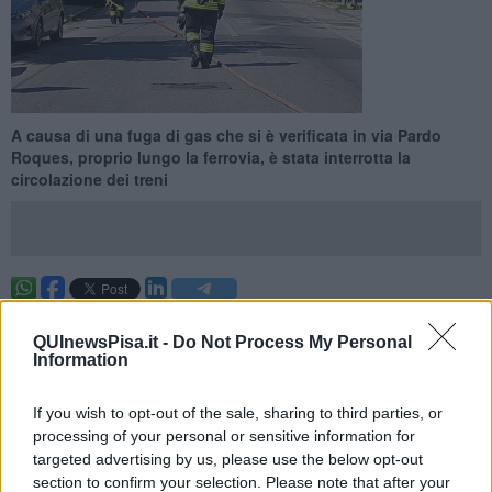
A causa di una fuga di gas che si è verificata in via Pardo
Roques, proprio lungo la ferrovia, è stata interrotta la
circolazione dei treni
PISA —
Bloccata la linea ferroviaria tra Pisa e Lucca a causa di una
fuga di gas che si è verificata in via Pardo Roques, nel quartiere di
QUInewsPisa.it -
Do Not Process My Personal
Information
Porta a Lucca in prossimità dei binari.
Sul posto hanno operato vigili del fuoco e tecnici dell'azienda del
If you wish to opt-out of the sale, sharing to third parties, or
gas, per ripristinare la normalità.
processing of your personal or sensitive information for
targeted advertising by us, please use the below opt-out
section to confirm your selection. Please note that after your