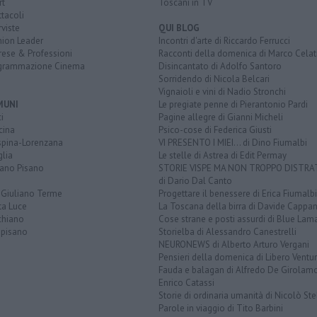
rt
Toscani in TV
tacoli
rviste
QUI BLOG
nion Leader
Incontri d'arte di Riccardo Ferrucci
rese & Professioni
Racconti della domenica di Marco Celat
grammazione Cinema
Disincantato di Adolfo Santoro
Sorridendo di Nicola Belcari
Vignaioli e vini di Nadio Stronchi
MUNI
Le pregiate penne di Pierantonio Pardi
i
Pagine allegre di Gianni Micheli
cina
Psico-cose di Federica Giusti
spina-Lorenzana
VI PRESENTO I MIEI... di Dino Fiumalbi
lia
Le stelle di Astrea di Edit Permay
iano Pisano
STORIE VISPE MA NON TROPPO DISTR
di Dario Dal Canto
 Giuliano Terme
Progettare il benessere di Erica Fiumalbi
ta Luce
La Toscana della birra di Davide Cappan
chiano
Cose strane e posti assurdi di Blue Lam
opisano
Storielba di Alessandro Canestrelli
NEURONEWS di Alberto Arturo Vergani
Pensieri della domenica di Libero Ventur
Fauda e balagan di Alfredo De Girolam
Enrico Catassi
Storie di ordinaria umanità di Nicolò Ste
Parole in viaggio di Tito Barbini