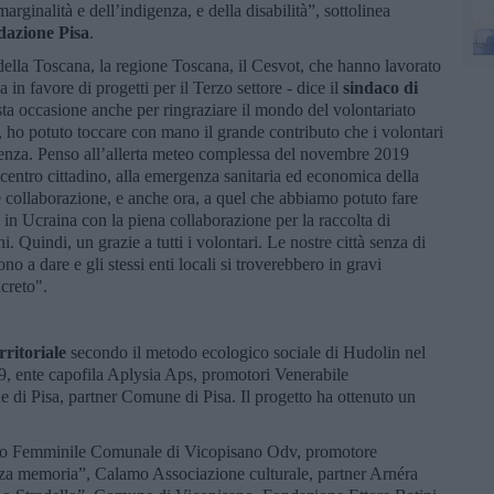
 marginalità e dell’indigenza, e della disabilità”, sottolinea
dazione Pisa
.
della Toscana, la regione Toscana, il Cesvot, che hanno lavorato
 in favore di progetti per il Terzo settore - dice il
sindaco di
sta occasione anche per ringraziare il mondo del volontariato
o, ho potuto toccare con mano il grande contributo che i volontari
enza. Penso all’allerta meteo complessa del novembre 2019
entro cittadino, alla emergenza sanitaria ed economica della
collaborazione, e anche ora, a quel che abbiamo potuto fare
 in Ucraina con la piena collaborazione per la raccolta di
i. Quindi, un grazie a tutti i volontari. Le nostre città senza di
no a dare e gli stessi enti locali si troverebbero in gravi
ncreto".
rritoriale
secondo il metodo ecologico sociale di Hudolin nel
19, ente capofila Aplysia Aps, promotori Venerabile
e di Pisa, partner Comune di Pisa. Il progetto ha ottenuto un
iano Femminile Comunale di Vicopisano Odv, promotore
nza memoria”, Calamo Associazione culturale, partner Arnéra