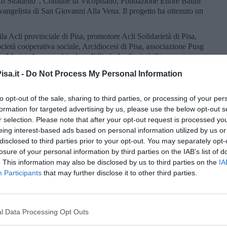
Lo Stradello”, Comune di Vicopisano, Fondazione Ettore Batini
angelista di San Giovanni Alla Vena. Il progetto ha ottenuto un
ila Acli provinciale di Pisa, promotore Acli Solidarietà di Pisa,
ietà cooperativa sociale, Arcidiocesi di Pisa, associazione Pusg
lo Marina Arnovecchio Aps, Il Simbolo, Società Cooperativa
buto di 5mila euro.
sa.it -
Do Not Process My Personal Information
one Quattro Strade, promotore Misericordia nel Comune di Lari
, Associazione guide e scout cattolici italiani Casciana Terme,
to opt-out of the sale, sharing to third parties, or processing of your per
tenuto un contributo di 5mila euro.
formation for targeted advertising by us, please use the below opt-out s
ismo Pisa Aps, promotore Unità migranti in Italia, partner Tarta
r selection. Please note that after your opt-out request is processed y
i 5mila euro.
eing interest-based ads based on personal information utilized by us or
disclosed to third parties prior to your opt-out. You may separately opt-
pofila Legambiente Pisa, promotore Fiab Pisa, partner Ente
losure of your personal information by third parties on the IAB’s list of
saciuccoli. Il progetto ha ottenuto un contributo di 5mila
. This information may also be disclosed by us to third parties on the
IA
Participants
that may further disclose it to other third parties.
ata
, capofila Croce Rossa Comitato di Pisa, promotore Croce
tner Scapigliato S.r.l. Il progetto ha ottenuto un contributo di
l Data Processing Opt Outs
ti Solidarietà Valdera Odv, promotori Fondazione Il Gabbiano Blu
dera, partner Comune di Capannoli, Società della Salute Valdera,