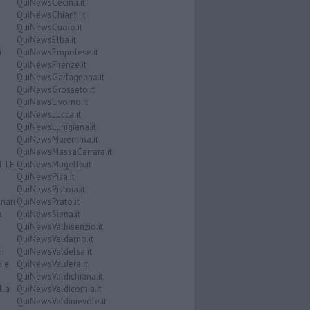
QuiNewsCecina.it
QuiNewsChianti.it
QuiNewsCuoio.it
QuiNewsElba.it
i
QuiNewsEmpolese.it
QuiNewsFirenze.it
QuiNewsGarfagnana.it
QuiNewsGrosseto.it
QuiNewsLivorno.it
QuiNewsLucca.it
QuiNewsLunigiana.it
QuiNewsMaremma.it
QuiNewsMassaCarrara.it
ATTE
QuiNewsMugello.it
QuiNewsPisa.it
QuiNewsPistoia.it
nari
QuiNewsPrato.it
a
QuiNewsSiena.it
QuiNewsValbisenzio.it
QuiNewsValdarno.it
i
QuiNewsValdelsa.it
o e
QuiNewsValdera.it
QuiNewsValdichiana.it
lla
QuiNewsValdicornia.it
QuiNewsValdinievole.it