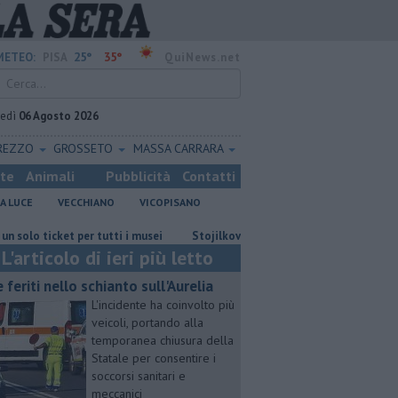
25°
35°
METEO:
PISA
QuiNews.net
vedì
06 Agosto 2026
REZZO
GROSSETO
MASSA CARRARA
ste
Animali
Pubblicità
Contatti
A LUCE
VECCHIANO
VICOPISANO
ket per tutti i musei
Stojilkovic al Rapid Bucarest, ora è ufficiale
L'articolo di ieri più letto
e feriti nello schianto sull'Aurelia
L'incidente ha coinvolto più
veicoli, portando alla
temporanea chiusura della
Statale per consentire i
soccorsi sanitari e
meccanici