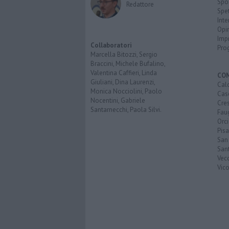
Spo
Redattore
Spet
Inte
Opi
Imp
Collaboratori
Pro
Marcella Bitozzi, Sergio
Braccini, Michele Bufalino,
Valentina Caffieri, Linda
CO
Giuliani, Dina Laurenzi,
Calc
Monica Nocciolini, Paolo
Cas
Nocentini, Gabriele
Cre
Santarnecchi, Paola Silvi.
Faug
Orc
Pisa
San
San
Vec
Vic