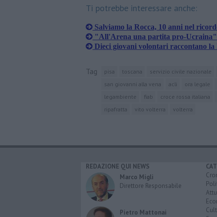
Ti potrebbe interessare anche:
Salviamo la Rocca, 10 anni nel ricordo
"All'Arena una partita pro-Ucraina"
Dieci giovani volontari raccontano la 
Tag
pisa
toscana
servizio civile nazionale
san giovanni alla vena
acli
ora legale
legambiente
fiab
croce rossa italiana
ripafratta
vito volterra
volterra
REDAZIONE QUI NEWS
CAT
Cro
Marco Migli
Poli
Direttore Responsabile
Attu
Eco
Cult
Pietro Mattonai