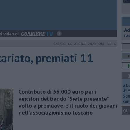
Ad
ra
SABATO
16 APRILE 2022
ORE 11:16
tariato, premiati 11
Q
A L
Contributo di 55.000 euro per i
di 
Scar
vincitori del bando "Siete presente"
con 
volto a promuovere il ruolo dei giovani
QUI
nell'associazionismo toscano