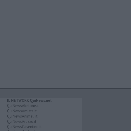
IL NETWORK QuiNews.net
QuiNewsAbetone.it
QuiNewsAmiata.it
QuiNewsAnimali.it
QuiNewsArezzo.it
QuiNewsCasentino.it