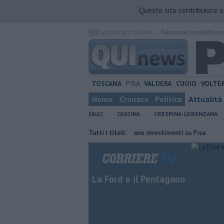
Questo sito contribuisce 
QUI
quotidiano online.
Percorso semplificat
TOSCANA
PISA
VALDERA
CUOIO
VOLTE
Home
Cronaca
Politica
Attualità
CALCI
CASCINA
CRESPINA-LORENZANA
ficiale
Takeda conferma il piano investimenti su Pisa
Tutti i titoli:
Piazza Mani
La Ford e il Pentagono