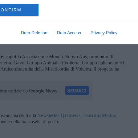
a ottenuto un contributo di 5mila euro.
CONFIRM
: giovani per la comunit
à, capofila Salviamo la Rocca Aps,
 partner Ripafratta società cooperativa di comunità. Il
 euro.
Data Deletion
Data Access
Privacy Policy
modello di Ben-Essere
, capofila Gruppo Storico Sbandieratori
Danza Classica Città di Volterra. Il progetto ha ottenuto un
re
, capofila Associazione Mondo Nuovo Aps, promotore Il
lterra, Gavol Gruppo Animalisti Volterra, Gruppo italiano amici
 Arciconfraternita della Misericordia di Volterra. Il progetto ha
oscana iscriviti alla
Newsletter QUInews - ToscanaMedia.
amente nella tua casella di posta.