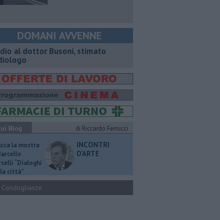
DOMANI AVVENNE
dio al dottor Busoni, stimato
diologo
ui Blog
di Riccardo Ferrucci
INCONTRI
ucca la mostra
D'ARTE
Marcello
selli “Dialoghi
la città"
Condoglianze