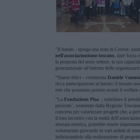
"Il bando - spiega una nota di Cesvot- pun
nell'associazionismo toscano
, dare forza
la proposta del terzo settore, la sua capacit
generazionale all’interno delle organizzazi
“Siamo felici – commenta
Daniele Vannozz
ricca partecipazione al bando: il tessuto as
rete che possiamo portare avanti il welfare 
“La
Fondazione Pisa
- sottolinea il presi
presente’, sostenuto dalla Regione Toscana
concreta per valorizzare progetti che, a pr
il loro incontro con la realtà dell’associazi
abusata retorica, potrebbe essere importante
volontariato giovanile in vari ambiti di in
indirizzandolo alla realizzazione di progetti