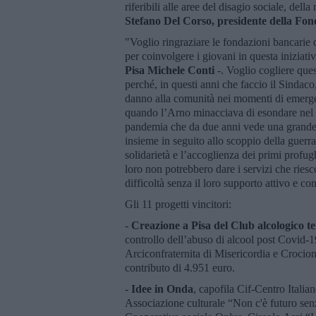
riferibili alle aree del disagio sociale, della
Stefano Del Corso, presidente della Fon
"Voglio ringraziare le fondazioni bancarie 
per coinvolgere i giovani in questa iniziativa
Pisa Michele Conti
-. Voglio cogliere que
perché, in questi anni che faccio il Sindac
danno alla comunità nei momenti di emerg
quando l’Arno minacciava di esondare nel c
pandemia che da due anni vede una grande 
insieme in seguito allo scoppio della guerra
solidarietà e l’accoglienza dei primi profugh
loro non potrebbero dare i servizi che riesco
difficoltà senza il loro supporto attivo e co
Gli 11 progetti vincitori:
-
Creazione a Pisa del Club alcologico te
controllo dell’abuso di alcool post Covid-
Arciconfraternita di Misericordia e Crocion
contributo di 4.951 euro.
-
Idee in Onda
, capofila Cif-Centro Ital
Associazione culturale “Non c'è futuro se