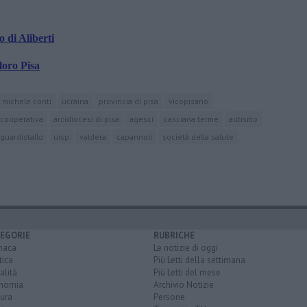
 di Aliberti
loro Pisa
michele conti
ucraina
provincia di pisa
vicopisano
cooperativa
arcidiocesi di pisa
agesci
casciana terme
autismo
guardistallo
uisp
valdera
capannoli
società della salute
EGORIE
RUBRICHE
naca
Le notizie di oggi
tica
Più Letti della settimana
alità
Più Letti del mese
nomia
Archivio Notizie
ura
Persone