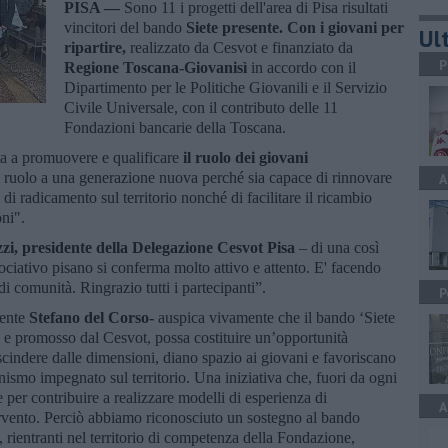
PISA —
Sono 11 i progetti dell'area di Pisa risultati
vincitori del bando
Siete presente. Con i giovani per
Ult
ripartire,
realizzato da Cesvot e finanziato da
P
Regione Toscana-Giovanisì
in accordo con il
Dipartimento per le Politiche Giovanili e il Servizio
Civile Universale, con il contributo delle 11
Fondazioni bancarie della Toscana.
ta a promuovere e qualificare
il ruolo dei giovani
 e ruolo a una generazione nuova perché sia capace di rinnovare
A
à di radicamento sul territorio nonché di facilitare il ricambio
oni".
i, presidente della Delegazione Cesvot Pisa
– di una così
sociativo pisano si conferma molto attivo e attento. E' facendo
di comunità. Ringrazio tutti i partecipanti”.
P
dente
Stefano del Corso-
auspica vivamente che il bando ‘Siete
 e promosso dal Cesvot, possa costituire un’opportunità
escindere dalle dimensioni, diano spazio ai giovani e favoriscano
onismo impegnato sul territorio. Una iniziativa che, fuori da ogni
 per contribuire a realizzare modelli di esperienza di
A
tervento. Perciò abbiamo riconosciuto un sostegno al bando
, rientranti nel territorio di competenza della Fondazione,