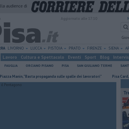
alla audience di
o
Aggiornato alle 17:10
Gio
RRA
LIVORNO
LUCCA
PISTOIA
PRATO
FIRENZE
SIENA
A
Lavoro
Cultura e Spettacolo
Eventi
Sport
Blog
Intervi
FAUGLIA
ORCIANO PISANO
PISA
SAN GIULIANO TERME
SANT
n, "Basta propaganda sulle spalle dei lavoratori"
Pisa Card, un solo tic
Tr