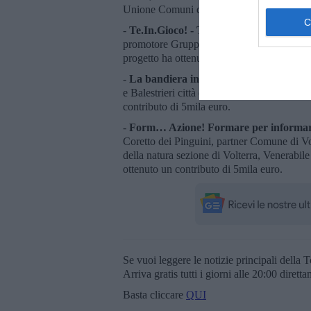
Unione Comuni della Valdera. Il progetto h
-
Te.In.Gioco! - Territorio e innovazione
promotore Gruppo archeologico Vecchianese,
progetto ha ottenuto un contributo di 5mila
-
La bandiera incontra la danza, nuovo 
e Balestrieri città di Volterra Aps, Centro 
contributo di 5mila euro.
-
Form… Azione! Formare per informa
Coretto dei Pinguini, partner Comune di Vo
della natura sezione di Volterra, Venerabile
ottenuto un contributo di 5mila euro.
Se vuoi leggere le notizie principali della T
Arriva gratis tutti i giorni alle 20:00 dirett
Basta cliccare
QUI