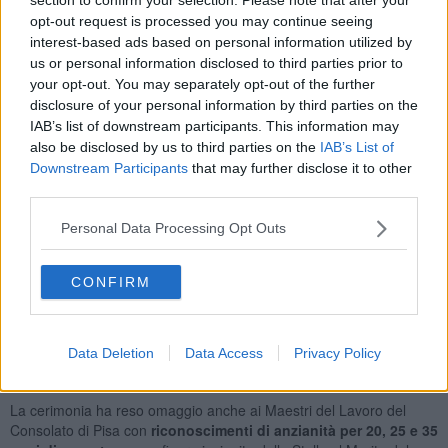
edizione. Il premio è pensato per rendere viva la memoria del
opt-out request is processed you may continue seeing
Maestro del Lavoro
Alberto Ottolenghi
, storico console
interest-based ads based on personal information utilized by
provinciale che affrontò con coraggio le prove delle leggi razziali e
us or personal information disclosed to third parties prior to
della guerra, per poi affermarsi come dirigente d'azienda e
your opt-out. You may separately opt-out of the further
promotore instancabile del valore del lavoro.
disclosure of your personal information by third parties on the
IAB’s list of downstream participants. This information may
also be disclosed by us to third parties on the
IAB’s List of
Downstream Participants
that may further disclose it to other
Protagonisti assoluti sono stati i sei ragazzi e ragazze che hanno
third parties.
concluso con risultati eccellenti il loro percorso nelle scuole
superiori della provincia pisana. Si tratta di
Giulia Becherini
del
Personal Data Processing Opt Outs
liceo classico "Galileo Galilei" di Pisa,
Sara Bacciardi
e
Francesco
D’Andrea
del liceo XXV Aprile di Pontedera,
Giulio Borghi
e
Valeria Fedeli
del liceo "Carducci" di Volterra e
Lucrezia Pistoia
CONFIRM
del liceo "Buonarroti" di Pisa. Gli studenti e le studentesse, non solo
brillanti a scuola ma accomunati anche da un forte impegno sociale
nel volontariato, hanno ricevuto i riconoscimenti da
Carla
Data Deletion
Data Access
Privacy Policy
Ottolenghi
, che continua con dedizione a custodire l’eredità del
padre.
La cerimonia ha reso omaggio anche ai Maestri del Lavoro del
Consolato di Pisa con
riconoscimenti di anzianità per 20, 25 e 35