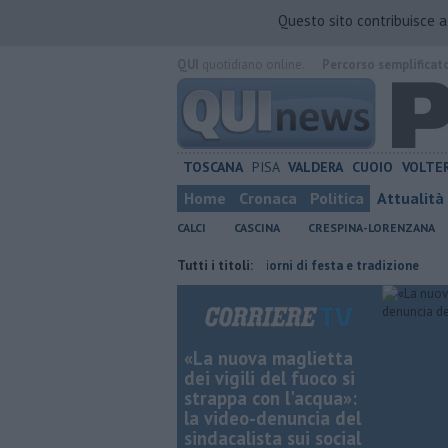
Questo sito contribuisce 
QUI
quotidiano online.
Percorso semplificat
TOSCANA
PISA
VALDERA
CUOIO
VOLTE
Home
Cronaca
Politica
Attualità
CALCI
CASCINA
CRESPINA-LORENZANA
con Genova
San Casciano, dieci giorni di festa e tradizione
Tutti i titoli:
Canale 
«La nuova maglietta
dei vigili del fuoco si
strappa con l'acqua»:
la video-denuncia del
sindacalista sui social