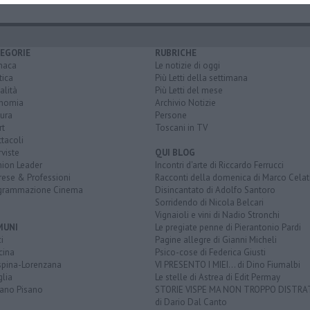
EGORIE
RUBRICHE
naca
Le notizie di oggi
tica
Più Letti della settimana
alità
Più Letti del mese
nomia
Archivio Notizie
ura
Persone
rt
Toscani in TV
tacoli
rviste
QUI BLOG
nion Leader
Incontri d'arte di Riccardo Ferrucci
rese & Professioni
Racconti della domenica di Marco Celat
grammazione Cinema
Disincantato di Adolfo Santoro
Sorridendo di Nicola Belcari
Vignaioli e vini di Nadio Stronchi
MUNI
Le pregiate penne di Pierantonio Pardi
i
Pagine allegre di Gianni Micheli
cina
Psico-cose di Federica Giusti
spina-Lorenzana
VI PRESENTO I MIEI... di Dino Fiumalbi
lia
Le stelle di Astrea di Edit Permay
iano Pisano
STORIE VISPE MA NON TROPPO DISTR
di Dario Dal Canto