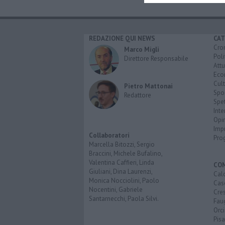
REDAZIONE QUI NEWS
CAT
Cro
Marco Migli
Poli
Direttore Responsabile
Attu
Eco
Cult
Pietro Mattonai
Spo
Redattore
Spet
Inte
Opi
Imp
Collaboratori
Pro
Marcella Bitozzi, Sergio
Braccini, Michele Bufalino,
Valentina Caffieri, Linda
CO
Giuliani, Dina Laurenzi,
Calc
Monica Nocciolini, Paolo
Cas
Nocentini, Gabriele
Cre
Santarnecchi, Paola Silvi.
Faug
Orc
Pisa