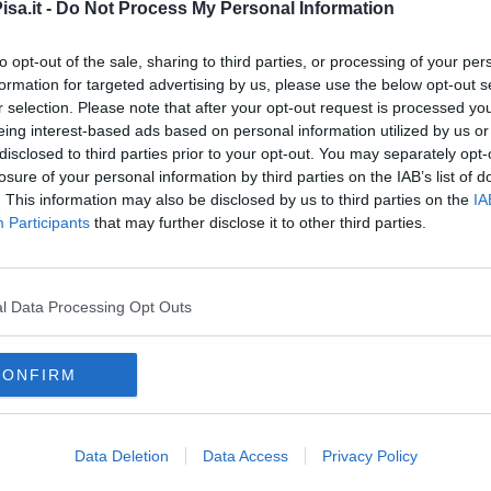
sa.it -
Do Not Process My Personal Information
a rete nazionale dei centri multidisciplinari di senologia prevista
di indirizzo del Ministero della salute .
to opt-out of the sale, sharing to third parties, or processing of your per
formation for targeted advertising by us, please use the below opt-out s
r selection. Please note that after your opt-out request is processed y
eing interest-based ads based on personal information utilized by us or
disclosed to third parties prior to your opt-out. You may separately opt-
oscana iscriviti alla
Newsletter QUInews - ToscanaMedia.
losure of your personal information by third parties on the IAB’s list of
amente nella tua casella di posta.
. This information may also be disclosed by us to third parties on the
IA
Participants
that may further disclose it to other third parties.
l Data Processing Opt Outs
Capovani
remis a Pisa
CONFIRM
o veronesi
cancro al seno
asl
pisa
milano
Data Deletion
Data Access
Privacy Policy