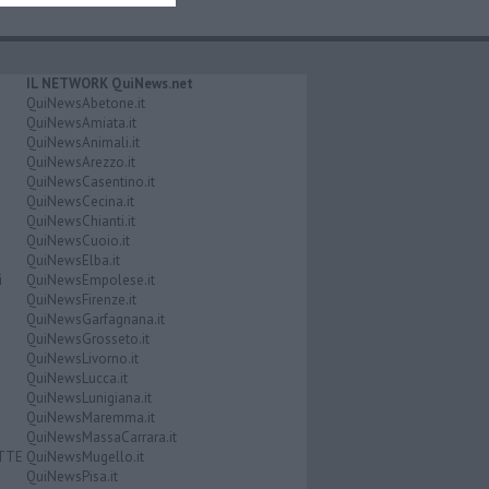
IL NETWORK QuiNews.net
QuiNewsAbetone.it
QuiNewsAmiata.it
QuiNewsAnimali.it
QuiNewsArezzo.it
QuiNewsCasentino.it
QuiNewsCecina.it
QuiNewsChianti.it
QuiNewsCuoio.it
QuiNewsElba.it
i
QuiNewsEmpolese.it
QuiNewsFirenze.it
QuiNewsGarfagnana.it
QuiNewsGrosseto.it
QuiNewsLivorno.it
QuiNewsLucca.it
QuiNewsLunigiana.it
QuiNewsMaremma.it
QuiNewsMassaCarrara.it
ATTE
QuiNewsMugello.it
QuiNewsPisa.it