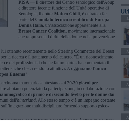
PISA —
Il direttore del Centro senologico dell'Aoup
e direttore facente funzione dell'Unità operativa di
Ult
Senologia, il dottor
Matteo Ghilli
, è entrato a far
A
parte del
Comitato tecnico-scientifico di Europa
Donna Italia
, un’associazione appartenente alla
Breast Cancer Coalition
, movimento internazionale
che rappresenta i diritti delle donne nella prevenzione
a lui ottenuto recentemente nello Steering Commettee del Breast
A
er la ricerca e il trattamento del cancro. "È un riconoscimento
ico e dei professionisti che ne fanno parte - ha commentato il
ratteristiche che ci rendono attrattivi. A oggi
siamo l’unico
uropea Eusoma
".
el carcinoma mammario si attestano sui
20-30 giorni per
A
oltre abbiamo potenziato la partecipazione, in collaborazione con
ammografico di primo e di secondo livello per le donne dai
muni dell'
hinterland
. Allo stesso tempo c’è un impegno costante
sull’integrazione multidisciplinare fornendo supporto psico-
A
 1994 a Milano da
Umberto Veronesi
e oggi è attiva in 47 Paesi.
e informare sulla prevenzione e il trattamento del tumore al seno