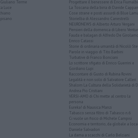
 Giuliano Terme
Progettare il benessere di Erica Fiumalbi
ta Luce
La Toscana della birra di Davide Cappan
chiano
Cose strane e posti assurdi di Blue Lam
opisano
Storielba di Alessandro Canestrelli
NEURONEWS di Alberto Arturo Vergani
Pensieri della domenica di Libero Ventur
Fauda e balagan di Alfredo De Girolam
Enrico Catassi
Storie di ordinaria umanità di Nicolò Ste
Parole in viaggio di Tito Barbini
Turbative di Franco Bonciani
Lo scrittore sfigato di Enrico Guerrini e
Gordiano Lupi
Raccontare di Gusto di Rubina Rovini
Legalità e non solo di Salvatore Calleri
Shalom La Cultura della Solidarietà di 
Andrea Pio Cristiani
VERSI-AMO di Chi mette al centro la
persona
Eureka! di Nausica Manzi
Tabasco senza filtro di Tabasco n.6
Ci vuole un fisico di Michele Campisi
Economia e territorio, da globale a loca
Daniele Salvadori
La dama a scacchi di Carlo Belciani