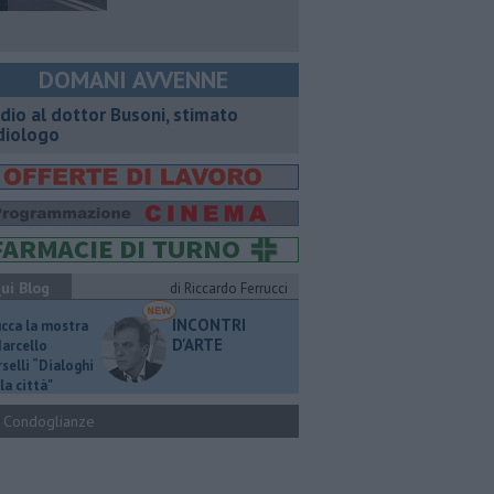
DOMANI AVVENNE
dio al dottor Busoni, stimato
diologo
ui Blog
di Riccardo Ferrucci
INCONTRI
ucca la mostra
D'ARTE
Marcello
selli “Dialoghi
la città"
Condoglianze