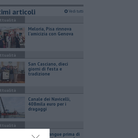
imi articoli
Vedi tutti
ttualità
Meloria, Pisa rinnova
l'amicizia con Genova
ttualità
San Casciano, dieci
giorni di festa e
tradizione
ttualità
Canale dei Navicelli,
408mila euro per i
dragaggi
ttualità
"Donate sangue prima di