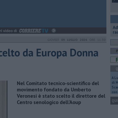
Ad
ra
GIOVEDÌ
09 LUGLIO 2026
ORE 11:30
 scelto da Europa Donna
Q
A L
Nel Comitato tecnico-scientifico del
di 
Scar
movimento fondato da Umberto
con 
Veronesi è stato scelto il direttore del
QUI
Centro senologico dell'Aoup