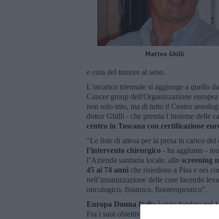
Matteo Ghilli
e cura del tumore al seno.
L’incarico triennale si aggiunge a quello d
Cancer group dell'Organizzazione europea p
non solo mio, ma di tutto il Centro senolog
dottor Ghilli - che premia l’insieme delle ca
centro in Toscana con certificazione e
"Le liste di attesa per la presa in carico d
l’intervento chirurgico
- ha aggiunto - in
l’Azienda sanitaria locale, allo
screening m
45 ai 74 anni
che risiedono a Pisa e nei co
nell’umanizzazione delle cure facendo leva 
oncologico, fisiatrico, fisioterapeutico".
Europa Donna Italia
è stata fondata nel
Fra i suoi obiettivi, diffondere educazione 