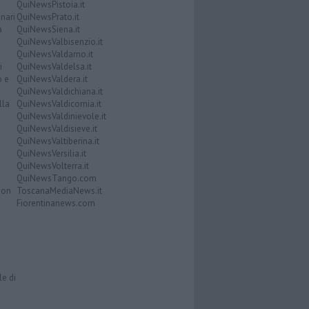
QuiNewsPistoia.it
nari
QuiNewsPrato.it
a
QuiNewsSiena.it
QuiNewsValbisenzio.it
QuiNewsValdarno.it
i
QuiNewsValdelsa.it
o e
QuiNewsValdera.it
QuiNewsValdichiana.it
lla
QuiNewsValdicornia.it
QuiNewsValdinievole.it
QuiNewsValdisieve.it
QuiNewsValtiberina.it
QuiNewsVersilia.it
QuiNewsVolterra.it
QuiNewsTango.com
Don
ToscanaMediaNews.it
Fiorentinanews.com
le di