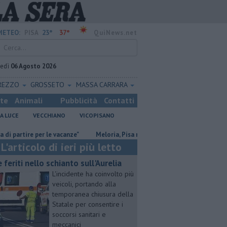
23°
37°
METEO:
PISA
QuiNews.net
vedì
06 Agosto 2026
REZZO
GROSSETO
MASSA CARRARA
ste
Animali
Pubblicità
Contatti
A LUCE
VECCHIANO
VICOPISANO
ire per le vacanze"
Meloria, Pisa rinnova l'amicizia con Genova
San
L'articolo di ieri più letto
e feriti nello schianto sull'Aurelia
L'incidente ha coinvolto più
veicoli, portando alla
temporanea chiusura della
Statale per consentire i
soccorsi sanitari e
meccanici