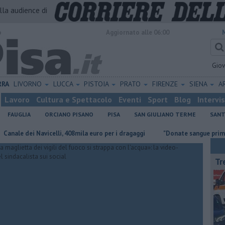
alla audience di
o
Aggiornato alle 06:00
Gio
RRA
LIVORNO
LUCCA
PISTOIA
PRATO
FIRENZE
SIENA
A
Lavoro
Cultura e Spettacolo
Eventi
Sport
Blog
Intervi
FAUGLIA
ORCIANO PISANO
PISA
SAN GIULIANO TERME
SANT
dei Navicelli, 408mila euro per i dragaggi
"Donate sangue prima di part
Tr