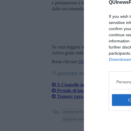
QUInewsPi
e promuovere e monitorare l’istituzione dell
dalle raccomandazioni europee e dalle linee 
If you wish 
sensitive in
confirm you
continue se
information 
Se vuoi leggere le notizie principali della T
further disc
Arriva gratis tutti i giorni alle 20:00 dirett
participants
Downstream 
Basta cliccare
QUI
Ti potrebbe interessare anche:
Persona
A Cisanello la panchina del dono
Premio di laurea intitolato Barbara 
Tumore raro, operato e salvato in ext
Tag
europa donna
università di pisa
umbert
ministero della salute