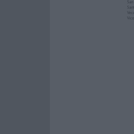
San
San
Vec
Vic