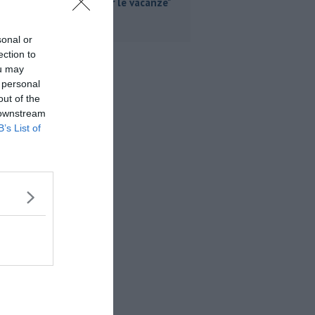
partire per le vacanze"
sonal or
ection to
ou may
 personal
out of the
 downstream
B’s List of