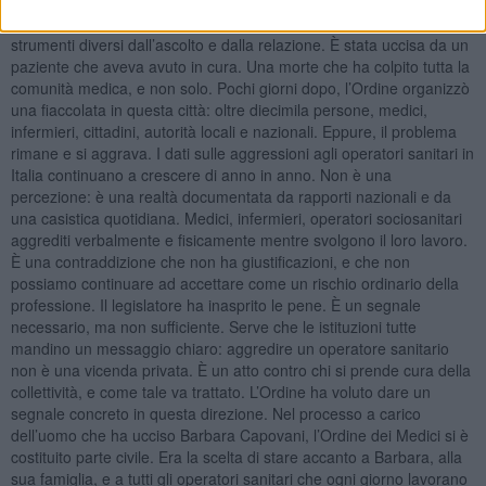
uno dei rami più difficili della medicina: quello che richiede di stare
vicino alle persone nei momenti di maggiore fragilità, spesso senza
strumenti diversi dall’ascolto e dalla relazione. È stata uccisa da un
paziente che aveva avuto in cura. Una morte che ha colpito tutta la
comunità medica, e non solo. Pochi giorni dopo, l’Ordine organizzò
una fiaccolata in questa città: oltre diecimila persone, medici,
infermieri, cittadini, autorità locali e nazionali. Eppure, il problema
rimane e si aggrava. I dati sulle aggressioni agli operatori sanitari in
Italia continuano a crescere di anno in anno. Non è una
percezione: è una realtà documentata da rapporti nazionali e da
una casistica quotidiana. Medici, infermieri, operatori sociosanitari
aggrediti verbalmente e fisicamente mentre svolgono il loro lavoro.
È una contraddizione che non ha giustificazioni, e che non
possiamo continuare ad accettare come un rischio ordinario della
professione. Il legislatore ha inasprito le pene. È un segnale
necessario, ma non sufficiente. Serve che le istituzioni tutte
mandino un messaggio chiaro: aggredire un operatore sanitario
non è una vicenda privata. È un atto contro chi si prende cura della
collettività, e come tale va trattato. L’Ordine ha voluto dare un
segnale concreto in questa direzione. Nel processo a carico
dell’uomo che ha ucciso Barbara Capovani, l’Ordine dei Medici si è
costituito parte civile. Era la scelta di stare accanto a Barbara, alla
sua famiglia, e a tutti gli operatori sanitari che ogni giorno lavorano