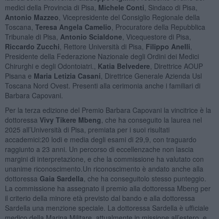
medici della Provincia di Pisa,
Michele Conti
, Sindaco di Pisa,
Antonio Mazzeo
, Vicepresidente del Consiglio Regionale della
Toscana,
Teresa Angela Camelio
, Procuratore della Repubblica
Tribunale di Pisa,
Antonio Scialdone
, Vicequestore di Pisa,
Riccardo Zucchi
, Rettore Università di Pisa,
Filippo Anelli
,
Presidente della Federazione Nazionale degli Ordini dei Medici
Chirurghi e degli Odontoiatri.,
Katia Belvedere
, Direttrice AOUP
Pisana e
Maria Letizia Casani
, Direttrice Generale Azienda Usl
Toscana Nord Ovest. Presenti alla cerimonia anche i familiari di
Barbara Capovani.
Per la terza edizione del Premio Barbara Capovani la vincitrice è la
dottoressa
Vivy Tikere Mbeng
, che ha conseguito la laurea nel
2025 all’Università di Pisa, premiata per i suoi risultati
accademici:20 lodi e media degli esami di 29,9, con traguardo
raggiunto a 23 anni. Un percorso di eccellenzache non lascia
margini di interpretazione, e che la commissione ha valutato con
unanime riconoscimento.Un riconoscimento è andato anche alla
dottoressa
Gaia Sardella
, che ha conseguitolo stesso punteggio.
La commissione ha assegnato il premio alla dottoressa Mbeng per
il criterio della minore età previsto dal bando e alla dottoressa
Sardella una menzione speciale. La dottoressa Sardella è ufficiale
medico della Marina Militare, attualmente in missione all’estero, e