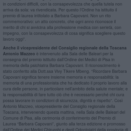
in condizioni difficili, con la consapevolezza che quella tutela non
arriva da sola: va rivendicata. Per questo l’Ordine ha istituito il
premio di laurea intitolato a Barbara Capovani. Non un rito
commemorativo: un atto concreto, che ogni anno riconosce il
merito di chi si avvicina alla professione medica con serietà, con
impegno, con la consapevolezza di cosa significa scegliere questo
lavoro oggi”.
Anche il vicepresidente del Consiglio regionale della Toscana
Antonio Mazzeo
è intervenuto alla Sala delle Baleari per la
consegna del premio istituito dall’Ordine dei Medici di Pisa in
memoria della psichiatra Barbara Capovani. Il riconoscimento è
stato conferito alla Dott.ssa Vivy Tikere Mbeng. “Ricordare Barbara
Capovani significa tenere insieme memoria e responsabilità: la
memoria di una professionista che ha dedicato il proprio lavoro alla
cura delle persone, in particolare nell’ambito della salute mentale; e
la responsabilità di fare tutto ciò che è necessario perché chi cura
possa lavorare in condizioni di sicurezza, dignità e rispetto”. Così
Antonio Mazzeo, vicepresidente del Consiglio regionale della
Toscana, intervenendo questa mattina, nella Sala delle Baleari del
Comune di Pisa, alla cerimonia di conferimento del Premio di
Laurea “Barbara Capovani”, giunto alla terza edizione e promosso
dall’Ordine dei Medici Chirurghi e degli Odontoiatri della provincia di