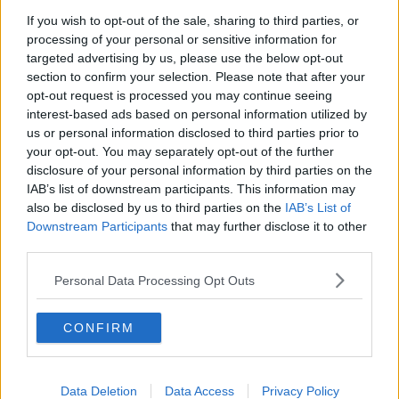
diffusione di una cultura del rispetto verso chi lavora al servizio
If you wish to opt-out of the sale, sharing to third parties, or
della salute pubblica. In questo percorso si inserisce pienamente il
processing of your personal or sensitive information for
Premio di Laurea intitolato a Barbara Capovani. Un’iniziativa che ha
targeted advertising by us, please use the below opt-out
il plauso dell’Amministrazione comunale perché riesce a tenere
section to confirm your selection. Please note that after your
insieme memoria e futuro. Ricordare Barbara significa infatti anche
opt-out request is processed you may continue seeing
guardare alle nuove generazioni di medici, valorizzarne il merito,
interest-based ads based on personal information utilized by
incoraggiarne l’impegno e trasmettere loro il senso profondo di una
us or personal information disclosed to third parties prior to
professione che è prima di tutto servizio alla persona. A tutti i
your opt-out. You may separately opt-out of the further
giovani che oggi intraprendono la professione medica auguro di
disclosure of your personal information by third parties on the
trovare nella competenza, nell’umanità e nel rispetto della dignità
IAB’s list of downstream participants. This information may
delle persone la bussola del proprio percorso professionale. Il
also be disclosed by us to third parties on the
IAB’s List of
modo migliore per ricordare Barbara Capovani è continuare a
Downstream Participants
that may further disclose it to other
difendere i valori in cui ha creduto e ai quali ha dedicato la propria
third parties.
vita”.
“Siamo qui oggi per ricordare Barbara Capovani - ha dichiarato
Personal Data Processing Opt Outs
Giuseppe Figlini
, Presidente Ordine dei medici della Provincia di
Pisa - e per celebrare chi, come lei, ha scelto la medicina come
vocazione e come impegno. Due gesti che non si contraddicono: il
CONFIRM
ricordo di chi abbiamo perso e il riconoscimento di chi inizia, con la
stessa serietà, lo stesso cammino. Barbara Capovani veniva
aggredita davanti all’ospedale Santa Chiara di Pisa. Aveva scelto
Data Deletion
Data Access
Privacy Policy