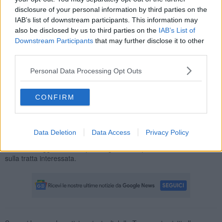
automobilisti.
disclosure of your personal information by third parties on the
IAB’s list of downstream participants. This information may
also be disclosed by us to third parties on the
IAB’s List of
Downstream Participants
that may further disclose it to other
I mezzi di soccorso sono giunti immediatamente per prestare
third parties.
assistenza alle persone coinvolte, ma non sono ancora note le
condizioni dei feriti.
Personal Data Processing Opt Outs
La viabilità risulta fortemente compromessa nell’area
interessata
dal sinistro, con rallentamenti che si estendono per
CONFIRM
chilometri. Gli automobilisti sono invitati a procedere con cautela e,
se possibile, a scegliere percorsi alternativi per evitare ulteriori
ritardi.
Data Deletion
Data Access
Privacy Policy
La situazione sulla FiPiLi è monitorata costantemente e si
attendono aggiornamenti per un graduale ripristino della normalità
sulla tratta interessata.