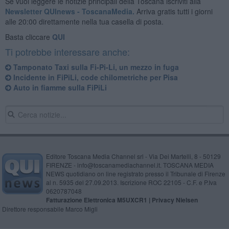
Se vuoi leggere le notizie principali della Toscana iscriviti alla
Newsletter QUInews - ToscanaMedia.
Arriva gratis tutti i giorni
alle 20:00 direttamente nella tua casella di posta.
Basta cliccare
QUI
Ti potrebbe interessare anche:
Tamponato Taxi sulla Fi-Pi-Li, un mezzo in fuga
Incidente in FiPiLi, code chilometriche per Pisa
Auto in fiamme sulla FiPiLi
Editore Toscana Media Channel srl - Via Dei Martelli, 8 - 50129
FIRENZE - info@toscanamediachannel.it. TOSCANA MEDIA
NEWS quotidiano on line registrato presso il Tribunale di Firenze
al n. 5935 del 27.09.2013. Iscrizione ROC 22105 - C.F. e P.Iva
0620787048
Fatturazione Elettronica M5UXCR1 |
Privacy Nielsen
Direttore responsabile Marco Migli