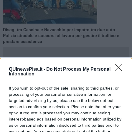
Disagi tra Cascina e Navacchio per impatto tra due auto.
Polizia stradale e soccorsi al lavoro per gestire il traffico e
prestare assistenza
QUInewsPisa.it -
Do Not Process My Personal
Information
PISA —
Mattinata
di disagi sulla strada di grande comunicazione
Firenze-Pisa-Livorno
, dove intorno alle
8,45
si è verificato un
If you wish to opt-out of the sale, sharing to third parties, or
incidente tra gli svincoli di Cascina e Navacchio-Visignano,
processing of your personal or sensitive information for
precisamente al chilometro 65+300 in direzione Pisa.
targeted advertising by us, please use the below opt-out
Secondo le prime informazioni,
lo scontro ha coinvolto due
section to confirm your selection. Please note that after your
automobili
, provocando
il blocco parziale della carreggiat
a e
la
opt-out request is processed you may continue seeing
formazione di lunghe code
. Sul posto sono intervenuti gli agenti
interest-based ads based on personal information utilized by
della polizia stradale, che stanno eseguendo i rilievi per ricostruire
us or personal information disclosed to third parties prior to
la dinamica dell’incidente e garantire la sicurezza degli
your opt-out. You may separately opt-out of the further