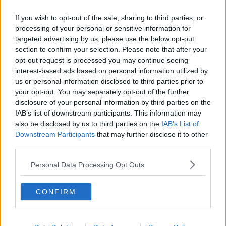
ricerca, per cui, per la prima volta nella nostra storia, gli
allievi del
corso di dottorato
hanno superato in numero quelli dei corsi
If you wish to opt-out of the sale, sharing to third parties, or
propedeutici alla laurea".
processing of your personal or sensitive information for
targeted advertising by us, please use the below opt-out
section to confirm your selection. Please note that after your
opt-out request is processed you may continue seeing
"
L’offerta didattica è cresciuta
- ha aggiunto - con 15 corsi di
interest-based ads based on personal information utilized by
dottorato e nuovi percorsi formativi legati all’intelligenza artificiale
us or personal information disclosed to third parties prior to
per gli allievi del corso ordinario".
your opt-out. You may separately opt-out of the further
disclosure of your personal information by third parties on the
Inoltre, è aumentata anche l'attrattività della Scuola stessa: a
IAB’s list of downstream participants. This information may
Settembre la Normale ha accolto
69 nuovi studenti provenienti
da tutta Italia
, mentre circa il 20% dei dottorandi proviene invece
also be disclosed by us to third parties on the
IAB’s List of
dall’estero, da Paesi quali
Francia
,
Germania
,
Spagna
e
Downstream Participants
that may further disclose it to other
Giappone
. Dal 2021 al 2023, infine, i finanziamenti erogati dal
third parties.
Ministero che premiano la qualità della ricerca sono aumentati del
20%.
Personal Data Processing Opt Outs
La Normale ha anche avviato la
riqualificazione energetica del
patrimonio immobiliare
e una strategia sistematica di
CONFIRM
comunicazione ed educazione per
minimizzare gli sprechi
. "Entro
il 2023 tutti gli edifici saranno sottoposti a uno studio di fattibilità e
analisi energetica - ha puntualizzato - mentre entro il 2026, quando