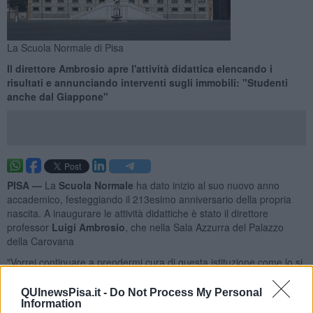
La Scuola Normale di Pisa
Il direttore Ambrosio apre l'attività didattica elencando i
risultati e annunciando interventi sugli immobili: "Studenti
anche dal Giappone"
PISA —
La
Scuola Normale
ha dato inizio al suo nuovo anno
accademico, festeggiando il 213esimo anniversario della propria
nascita. A inaugurare le attività didattiche è stato il direttore
professor
Luigi Ambrosio
, che nella Sala Azzurra del Palazzo
della Carovana
"Vorrei continuare a prendermi cura di questa istituzione come lo si
fa di una casa che ci è particolarmente cara - ha affermato
- abbiamo intrapreso un percorso virtuoso, anche grazie a ulteriori
QUInewsPisa.it -
Do Not Process My Personal
finanziamenti PNRR
e alla valutazione positiva della nostra
Information