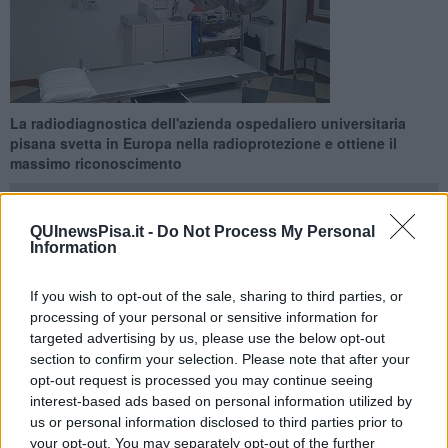
La radiodiagnostica dell'azienda ospedaliero universitaria
pisana svetta in Europa nella radioprotezione e ottiene il
massimo riconoscimento
QUInewsPisa.it -
Do Not Process My Personal
Information
PISA —
La Radiodiagnostica dell’Aoup ha ottenuto
If you wish to opt-out of the sale, sharing to third parties, or
nuovamente, fino al 2021, il massimo riconoscimento europeo
processing of your personal or sensitive information for
in materia di radioprotezione, intesa come minimizzazione del
targeted advertising by us, please use the below opt-out
rischio biologico per i pazienti che si sottopongono a esami
section to confirm your selection. Please note that after your
radiologici.
opt-out request is processed you may continue seeing
I servizi e le strutture del Dipartimento ad attività integrata di
interest-based ads based on personal information utilized by
Diagnostica per immagini dell’Aoup hanno infatti ottenuto
us or personal information disclosed to third parties prior to
nuovamente l’EuroSafe Imaging Stars, già rilasciato per la prima
your opt-out. You may separately opt-out of the further