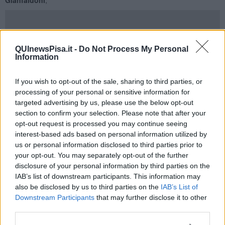
Ecco le cariche:
QUInewsPisa.it -
Do Not Process My Personal
Information
Angelo Rossi
è il Consigliere Civile e
Franco Napodano
il
Cancelliere Civile.
If you wish to opt-out of the sale, sharing to third parties, or
Alessandro Lascar
sarà il maestro di Campo e
Marco Tabucchi
il
processing of your personal or sensitive information for
maggiore Sergente.
targeted advertising by us, please use the below opt-out
Nicola Cempini
è l’Ambasciatore Australe ed il Responsabile delle
section to confirm your selection. Please note that after your
figure a Cavallo.
opt-out request is processed you may continue seeing
interest-based ads based on personal information utilized by
Andrea Niccolai
è il Capitano del Picchetto,
Andrea Di Puccio
il
us or personal information disclosed to third parties prior to
Comandante dei Celatini,
Matteo Valesini
il Capitano delle Guardie
al Campo e
Roberto Cacelli
il capitano delle Guardie con Corazza.
your opt-out. You may separately opt-out of the further
disclosure of your personal information by third parties on the
Giovanni Garzella
sarà il Responsabile dei Cavalieri del Generale
IAB’s list of downstream participants. This information may
mentre
Aldo Armellin
il Responsabile dei Cavalieri del
also be disclosed by us to third parties on the
IAB’s List of
Luogotenente Generale.
Downstream Participants
that may further disclose it to other
Sabrina Del Moro
è la Responsabile dei Paggi e
Caterina La
third parties.
Rovere
la Responsabile degli Alfieri,
Marco Celandroni
il