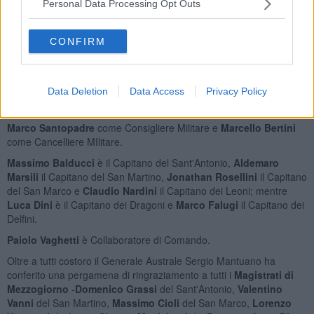
Responsabile dei Tamburini e
Tiziano Puntoni
il Responsabile dei
Personal Data Processing Opt Outs
Trombettieri.
Alessio Falchi
è il Capitano degli Alabardieri.
CONFIRM
Claudia Decatald
o
,
Alfredo Del Moro
e
Leonardo Miraglia
sono
Collaboratori di Comando.
Data Deletion
Data Access
Privacy Policy
Il
Comando Militare
nominato dal
Luogotenente Generale
Cristiano Scarpellini
è formato da:
Marco Santopadre
come Consigliere Militare e
Marcello Bertini
come Cancelliere MIlitare.
Massimo Balducci
è il Capitano del Sant'Antonio,
Aldemaro
Marsili
il Capitano del San Martino,
Jonathan Rosellini
il Capitano
del San Marco e
Claudio Nardini
il Capitano dei Leoni; mentre
Luca Dini
è il Capitano dei Dragoni e
Marco Falugi
il Capitano dei
Delfini.
Paiolo Vaghetti
è Collaboratore di Comando.
Oltre a tutti costoro il Generale Australe Sergio Mantuano ha
conferito una pergamena di ringraziamento a tutti i
Magistrati di
Mezzogiorno
-
Domenico Grassi
del Sant'Antonio,
Valentino
Vanni
del San Martino,
Massimo Cioli
del San Marco,
Lorenzo