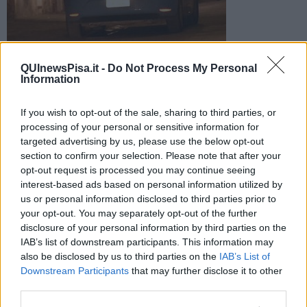
Foto di repertorio
QUInewsPisa.it -
Do Not Process My Personal
L'episodio sarebbe avvenuto in piazza delle Vettovaglie. Al
Information
vaglio della polizia alcune testimonianze e le immagini delle
telecamere
If you wish to opt-out of the sale, sharing to third parties, or
processing of your personal or sensitive information for
targeted advertising by us, please use the below opt-out
section to confirm your selection. Please note that after your
opt-out request is processed you may continue seeing
interest-based ads based on personal information utilized by
PISA —
Molestata nel cuore della movida la notte della Luminara.
us or personal information disclosed to third parties prior to
Vittima dell'episodio, avvenuto intorno alle 3,30 in piazza delle
your opt-out. You may separately opt-out of the further
Vettovaglie, una ragazza.
disclosure of your personal information by third parties on the
In attesa della denuncia formale da parte della giovane, la polizia
IAB’s list of downstream participants. This information may
ha avviato le indagini volte ad identificare l'uomo autore delle
also be disclosed by us to third parties on the
IAB’s List of
molestie.
Downstream Participants
that may further disclose it to other
third parties.