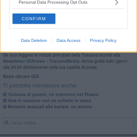
Personal Data Processing Opt Outs
Al vaglio delle forze dell'ordine ci sarebbero alcune testimonianze e
le immagini registrate dalle telecamere di sorveglianza della zona.
CONFIRM
Data Deletion
Data Access
Privacy Policy
Se vuoi leggere le notizie principali della Toscana iscriviti alla
Newsletter QUInews - ToscanaMedia.
Arriva gratis tutti i giorni
alle 20:00 direttamente nella tua casella di posta.
Basta cliccare
QUI
Ti potrebbe interessare anche:
Violenza di genere, tre interventi nel Pisano
Gira in stazione con un coltello in tasca
Molestie sessuali alla barista, un arresto