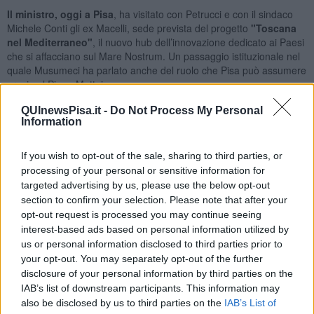
Il ministro, oggi a Pisa
, ha visitato con Petrucci e con il sindaco
Michele Conti gli ex Macelli, sede prevista del progetto
"Toscana
nel Mediterraneo"
, il nuovo hub dell’innovazione dedicato ai Paesi
che si affacciano sul Mare Nostrum. Un passaggio istituzionale nel
quale Musumeci ha parlato anche del ruolo che Pisa può assumere
grazie al Piano Mattei.
QUInewsPisa.it -
Do Not Process My Personal
Information
"
Questo è un progetto per gente che sa osare e noi vogliamo
If you wish to opt-out of the sale, sharing to third parties, or
guardare avanti con prospettive di crescita: Pisa ha tutti i
processing of your personal or sensitive information for
numeri per candidarsi a essere il cuore del Mediterraneo per
targeted advertising by us, please use the below opt-out
l'innovazione anche grazie al Piano Mattei del nostro
section to confirm your selection. Please note that after your
Governo",
ha dichiarato il ministro.
opt-out request is processed you may continue seeing
Nel corso della visita, Musumeci ha indicato Pisa come possibile
interest-based ads based on personal information utilized by
luogo di incontro e di sviluppo di nuove competenze. "Questa città
us or personal information disclosed to third parties prior to
può davvero essere un luogo di incontro, una fucina per nuove
your opt-out. You may separately opt-out of the further
abilità professionali, anche legate all'Ia, alle strategie dei nuovi
disclosure of your personal information by third parties on the
rapporti con il mare e può legittimare una mobilitazione non solo
IAB’s list of downstream participants. This information may
dell'Ateneo pisano, ma anche di quello fiorentino", ha aggiunto.
also be disclosed by us to third parties on the
IAB’s List of