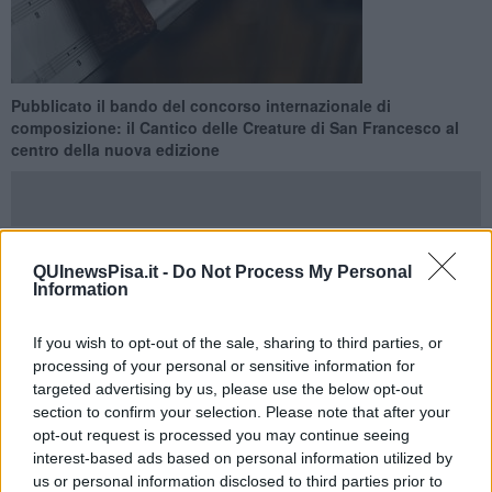
Pubblicato il bando del concorso internazionale di
composizione: il Cantico delle Creature di San Francesco al
centro della nuova edizione
QUInewsPisa.it -
Do Not Process My Personal
PISA —
L’Opera della Primaziale Pisana
ha annunciato l’apertura
Information
del bando per la XVIII edizione del Concorso Internazionale di
Composizione Sacra “
Anima Mundi
”, appuntamento che
If you wish to opt-out of the sale, sharing to third parties, or
accompagna da anni l’omonima rassegna e che ne rappresenta il
processing of your personal or sensitive information for
cuore creativo e contemporaneo. Quest’anno l’iniziativa assume un
targeted advertising by us, please use the below opt-out
significato particolare: i compositori saranno chiamati a misurarsi
section to confirm your selection. Please note that after your
con il Cantico delle Creature di San Francesco d’Assisi, nel
opt-out request is processed you may continue seeing
contesto dell’ottavo centenario della sua morte.
interest-based ads based on personal information utilized by
"Un testo che parla al cuore e alla storia spirituale del nostro
us or personal information disclosed to third parties prior to