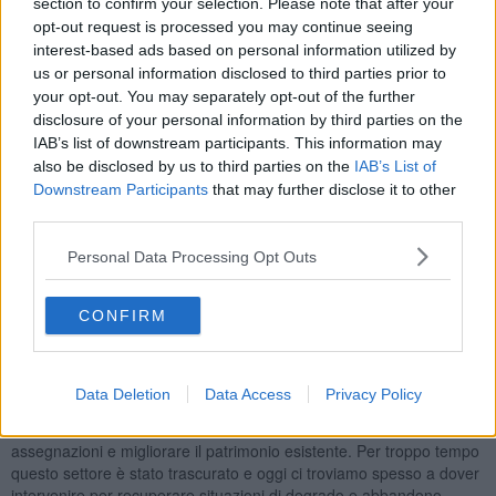
section to confirm your selection. Please note that after your
Gazzetta Ufficiale che sto studiando attentamente per coglierne
opt-out request is processed you may continue seeing
tutte le potenzialità e integrarlo con le politiche pubbliche che il
interest-based ads based on personal information utilized by
Comune di Pisa sta già portando avanti. Il Piano prevede un
us or personal information disclosed to third parties prior to
programma straordinario di recupero e manutenzione del
your opt-out. You may separately opt-out of the further
patrimonio di edilizia pubblica con l’obiettivo di ristrutturare e
disclosure of your personal information by third parties on the
mettere a norma circa 60mila immobili in tutta Italia da destinare ad
IAB’s list of downstream participants. This information may
affitti o vendite a prezzi calmierati. La ricognizione degli edifici da
also be disclosed by us to third parties on the
IAB’s List of
recuperare sarà affidata a un commissario straordinario che
Downstream Participants
that may further disclose it to other
lavorerà insieme agli enti locali e alle società pubbliche. È una
third parties.
misura in linea con la nostra idea di città e con il Piano operativo
comunale adottato poche settimane fa, che disegna una Pisa che
Personal Data Processing Opt Outs
cresce investendo sulla qualità urbana e sulla rigenerazione dei
quartieri”.
“Quella di oggi è un’altra giornata importante, perché la consegna
CONFIRM
delle chiavi di una casa rappresenta sempre un momento di grande
significato per le famiglie coinvolte – dichiara l’assessore alle
politiche sociali
Giovanna Bonanno
. Come amministrazione
Data Deletion
Data Access
Privacy Policy
stiamo portando avanti un impegno costante nel settore dell’edilizia
popolare, con investimenti e interventi concreti per aumentare le
assegnazioni e migliorare il patrimonio esistente. Per troppo tempo
questo settore è stato trascurato e oggi ci troviamo spesso a dover
intervenire per recuperare situazioni di degrado e abbandono