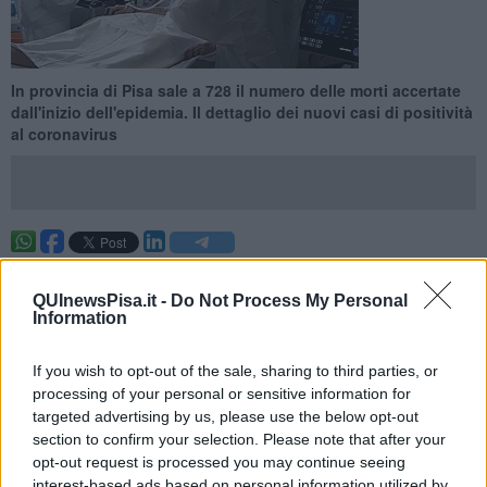
In provincia di Pisa sale a 728 il numero delle morti accertate
dall'inizio dell'epidemia. Il dettaglio dei nuovi casi di positività
al coronavirus
PISA —
Comunicati oggi
un decesso e
37 nuovi casi di
positività al coronavirus in provincia di Pis
a, 10 dei quali
QUInewsPisa.it -
Do Not Process My Personal
riguardano la città capoluogo. Interessate dai nuovi contagi tutte le
Information
fasce di età, compresi
5 minori di 11 anni
.
La nuova vittima del Covid-19 è la 728esima in provincia di Pisa
If you wish to opt-out of the sale, sharing to third parties, or
dall'inizio dell'epidemia e fa parte delle 6 rilevate oggi in Toscana.
processing of your personal or sensitive information for
La Regione ha reso noto che si tratta di 3 uomini e 3 donne con
targeted advertising by us, please use the below opt-out
un'età media di 80,5 anni.
section to confirm your selection. Please note that after your
opt-out request is processed you may continue seeing
interest-based ads based on personal information utilized by