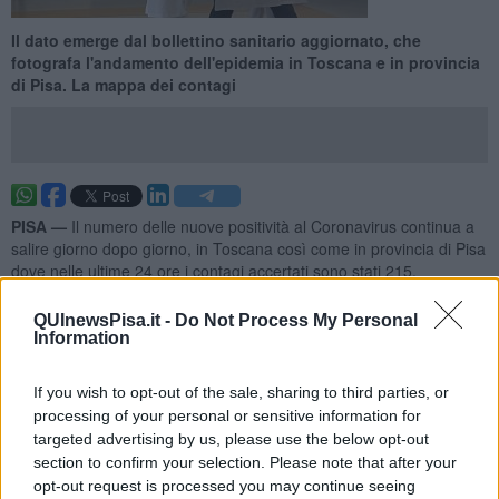
Il dato emerge dal bollettino sanitario aggiornato, che
fotografa l'andamento dell'epidemia in Toscana e in provincia
di Pisa. La mappa dei contagi
PISA —
Il numero delle nuove positività al Coronavirus continua a
salire giorno dopo giorno, in Toscana così come in provincia di Pisa
dove nelle ultime 24 ore i contagi accertati sono stati 215.
Il dato emerge dal report sanitario aggiornato, che fotografa
QUInewsPisa.it -
Do Not Process My Personal
l'andamento dell'epidemia e dalla mappa dei nuovi contagi.
Information
If you wish to opt-out of the sale, sharing to third parties, or
processing of your personal or sensitive information for
Questa la provenienza dei 215 casi odierni:
targeted advertising by us, please use the below opt-out
- area pisana, 90 casi:
Vicopisano 10, Crespina Lorenzana 4,
section to confirm your selection. Please note that after your
Santa Luce 1, San Giuliano Terme 17, Pisa 39, Cascina 17,
opt-out request is processed you may continue seeing
Vecchiano 2