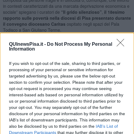
in contesti caratterizzati da una marcata deprivazione economica e
sociale” spiegano i curatori de
“Il grido silenzioso”
,
il
18esimo
rapporto sulle povertà nella diocesi di Pisa presentato durante
il convegno diocesano Caritas
ospitato negli spazi del Pala
Todisco a San Giuliano Terme.
Un dato imponente ma anche in lieve calo rispetto al 2023 dato che
QUInewsPisa.it -
Do Not Process My Personal
le persone incontrate sono diminuite del 6,9% anche se è
Information
prematuro trarre conclusioni
. “Il dato complessivo rimane,
comunque, tra le 1.800 e le duemila persone. Vuol dire – hanno
aggiunto dalla Caritas - che le conseguenze sociali ed economiche
If you wish to opt-out of the sale, sharing to third parties, or
della crisi sanitaria da Covid 19 sono ben lungi dall’essersi
processing of your personal or sensitive information for
riassorbite”.
targeted advertising by us, please use the below opt-out
section to confirm your selection. Please note that after your
opt-out request is processed you may continue seeing
interest-based ads based on personal information utilized by
us or personal information disclosed to third parties prior to
In uno scenario di questo tipo
i campanelli d’allarme
fatti risuonare nelle 114 pagine del rapporto sono soprattutto tre. Il
your opt-out. You may separately opt-out of the further
primo riguarda
il
mondo del lavoro
, con più di una persona su
disclosure of your personal information by third parties on the
due (55,6%) delle 1.830 incontrate che ha dichiarato di non avere
IAB’s list of downstream participants. This information may
un’occupazione. Ma una su cinque (20,6%) ha detto, invece, di
also be disclosed by us to third parties on the
IAB’s List of
lavorare, spesso regolarmente, pur avendo comunque bisogno del
Downstream Participants
that may further disclose it to other