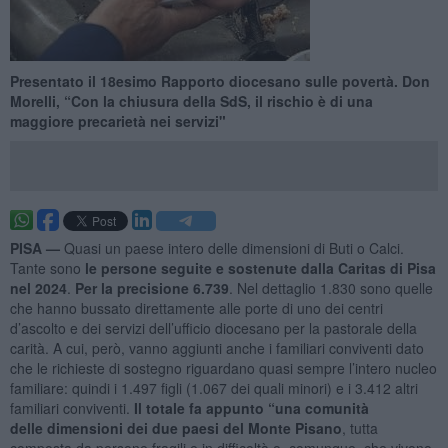
Presentato il 18esimo Rapporto diocesano sulle povertà. Don
Morelli, “Con la chiusura della SdS, il rischio è di una
maggiore precarietà nei servizi"
PISA —
Quasi un paese intero delle dimensioni di Buti o Calci.
Tante sono
le persone seguite e sostenute dalla Caritas di Pisa
nel 2024
.
Per la precisione 6.739
. Nel dettaglio 1.830 sono quelle
che hanno bussato direttamente alle porte di uno dei centri
d’ascolto e dei servizi dell’ufficio diocesano per la pastorale della
carità. A cui, però, vanno aggiunti anche i familiari conviventi dato
che le richieste di sostegno riguardano quasi sempre l’intero nucleo
familiare: quindi i 1.497 figli (1.067 dei quali minori) e i 3.412 altri
familiari conviventi.
Il totale fa appunto “una comunità
delle
dimensioni dei due paesi del Monte Pisano
, tutta
composta da persone fragili e in difficoltà o, comunque, che vivono