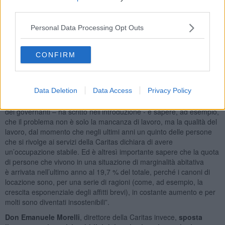
sostegno della Caritas per arrivare a fine mese o, per far fronte a
third parties.
una spesa imprevista. Il secondo campanello d’allarme riguarda la
condizione abitativa
. Anche nel 2024, sono aumentate le
Personal Data Processing Opt Outs
situazioni di marginalità abitativa, ossia di chi è senza dimora o,
comunque, vive in sistemazioni di fortuna. E infine
la necessità dei
CONFIRM
generi alimentari
. Alla “Cittadella della Solidarietà’’, l’emporio del
Cep nel 2024 sono state sostenute 1.531 persone e più di un terzo
di esse (34,2%) è un minore.
Data Deletion
Data Access
Privacy Policy
Sui campanelli d'allarme si sofferma
l’arcivescovo padre Saverio
Cannistrà
: “E’ importante portarli all’attenzione della comunità e
dei governanti – ha scritto nell’introduzione - e sapere, ad esempio,
che il problema non è solo la mancanza di lavoro, ma la qualità del
lavoro, dal momento che negli ultimi anni un quinto delle persone
che si rivolge ai servizi della Caritas dichiara di avere
un’occupazione stabile. Ed è altresì importante sapere che la quota
di persone che vivono in una situazione di marginalità abitativa
è arrivata nell’ultimo anno al 19,7 % del totale, perché i canoni di
locazione sono, per una serie di ragioni (come, ad esempio, la
crescita esponenziale degli affitti brevi), in costante aumento e per
molti sono diventati insostenibili”.
Don Emanuele Morelli
, direttore della Caritas invece,
sposta