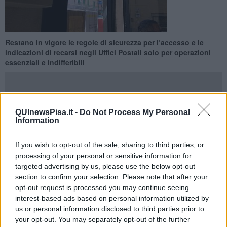
Restano in vigore le regole di sicurezza per l’accesso e le
indicazioni di recarsi negli Uffici Postali solo per operazioni
essenziali e indifferibili
QUInewsPisa.it -
Do Not Process My Personal
Information
PISA —
A partire dal 14 aprile
tornano pienamente operativi 19
uffici postali della provincia di Pisa.
Lo rende noto Poste italiane
If you wish to opt-out of the sale, sharing to third parties, or
in una nota, sottolineando che "La riapertura degli Uffici Postali
processing of your personal or sensitive information for
della provincia di Pisa è stata possibile anche grazie all’adozione di
targeted advertising by us, please use the below opt-out
idonee misure di sicurezza come, ad esempio, l’installazione di
pannelli schermanti in plexiglass e il posizionamento di strisce di
section to confirm your selection. Please note that after your
sicurezza che garantiscano il mantenimento della distanza
opt-out request is processed you may continue seeing
interpersonale di almeno un metro, nonché di accurate procedure
interest-based ads based on personal information utilized by
di sanificazione delle sedi realizzate a tutela della salute di
us or personal information disclosed to third parties prior to
dipendenti e cittadini".
your opt-out. You may separately opt-out of the further