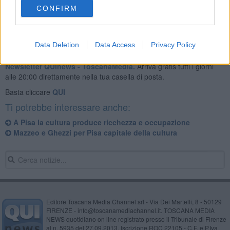
CONFIRM
Data Deletion
Data Access
Privacy Policy
Se vuoi leggere le notizie principali della Toscana iscriviti alla
Newsletter QUInews - ToscanaMedia.
Arriva gratis tutti i giorni
alle 20:00 direttamente nella tua casella di posta.
Basta cliccare
QUI
Ti potrebbe interessare anche:
A Pisa la cultura produce ricchezza e occupazione
Mazzeo e Ghezzi per Pisa capitale della cultura
Editore Toscana Media Channel srl - Via Dei Martelli, 8 - 50129
FIRENZE - info@toscanamediachannel.it. TOSCANA MEDIA
NEWS quotidiano on line registrato presso il Tribunale di Firenze
al n. 5935 del 27.09.2013. Iscrizione ROC 22105 - C.F. e P.Iva