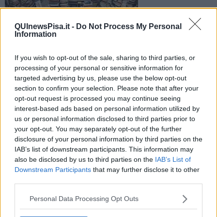
QUInewsPisa.it -
Do Not Process My Personal
Information
L'annuncio a Roma da parte del ministro della cultura
Franceschini, Mantova sarà la capitale del 2016 e avrà un
If you wish to opt-out of the sale, sharing to third parties, or
milione di euro di finanziamento
processing of your personal or sensitive information for
targeted advertising by us, please use the below opt-out
section to confirm your selection. Please note that after your
opt-out request is processed you may continue seeing
interest-based ads based on personal information utilized by
us or personal information disclosed to third parties prior to
PISA —
Le dieci citta' finaliste erano Aquileia, Como,
your opt-out. You may separately opt-out of the further
Ercolano, Mantova, Parma, Pisa, Pistoia, Spoleto, Taranto e
disclosure of your personal information by third parties on the
Terni.
IAB’s list of downstream participants. This information may
Pisa puntava molto su questa competizione e fino all'ultimo è stata
also be disclosed by us to third parties on the
IAB’s List of
in lizza per aggiudicarsi l'ambito titolo. Il progetto presentato aveva
Downstream Participants
that may further disclose it to other
come filo conduttore la navigazione.
third parties.
Personal Data Processing Opt Outs