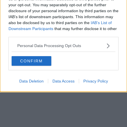
Serfogli sarà il candidato a sindaco di Pisa del Partito Democratico.
your opt-out. You may separately opt-out of the further
Da domattina al lavoro per una coalizione più ampia possibile, dove
disclosure of your personal information by third parties on the
prevalga il dialogo sulle cose e non più sulle persone. La città ce lo
IAB’s list of downstream participants. This information may
chiede e dobbiamo essere all’altezza dell’importantissima sfida che
also be disclosed by us to third parties on the
IAB’s List of
abbiamo di fronte a giugno. Colgo l’occasione per ringraziare il
Downstream Participants
that may further disclose it to other
gruppo dirigente di Pisa, i membri dell’assemblea per lo sforzo
third parties.
messo in campo e ogni singolo iscritto. Siamo una grande comunità
e lo dimostreremo. Ora, al lavoro”.
Personal Data Processing Opt Outs
CONFIRM
Data Deletion
Data Access
Privacy Policy