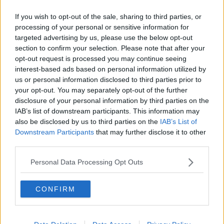
rottura con le passate amministrazioni di centrosinistra che con la
coalizione di centro destra a trazione leghista.
If you wish to opt-out of the sale, sharing to third parties, or
processing of your personal or sensitive information for
targeted advertising by us, please use the below opt-out
section to confirm your selection. Please note that after your
opt-out request is processed you may continue seeing
Abbiamo interrotto questo percorso quando si è ridotto a una
interest-based ads based on personal information utilized by
trattativa con il PD. Non intendiamo riaprire la stagione del
us or personal information disclosed to third parties prior to
centrosinistra. la nostra forza politica è nata per dare vita a un
your opt-out. You may separately opt-out of the further
progetto di alternativa
e con questo spirito abbiamo dato vita
anche a Liberi e Uguali. Non ci nascondiamo che precisamente
disclosure of your personal information by third parties on the
questo è un punto di frizione con MDP, ma restiamo convinti che
IAB’s list of downstream participants. This information may
quella non sia la strada.
also be disclosed by us to third parties on the
IAB’s List of
Downstream Participants
that may further disclose it to other
Ora vediamo che avevamo ragione:
il PD si presenta alla città
third parties.
con un candidato in continuità con il passato.
Abbiamo cercato di
riannodare il dialogo con la coalizione
Personal Data Processing Opt Outs
Diritti in Comune
, dialogo che per alcuni di noi non si è mai
interrotto. Ci piace ricordare che avevamo proposto mesi fa di fare
CONFIRM
una lista unitaria per metterla al riparo dalle turbolenze collegate
alle elezioni politiche. Sapevamo che il quadro politico nazionale
avrebbe pesantemente interferito con le scelte locali. Ma questa
proposta fu rifiutata, anche per valorizzare, cosa che