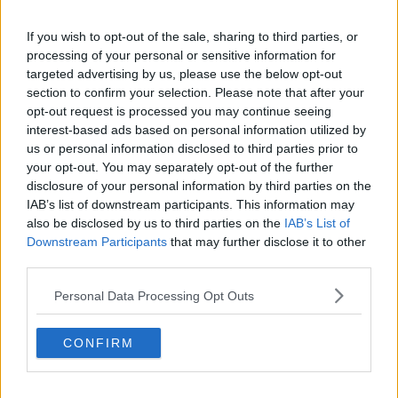
"
Ci tengo a rassicurare i cittadini
, con la massima trasparenza
If you wish to opt-out of the sale, sharing to third parties, or
ma con fermezza nel voler
smentire notizie allarmistiche prive di
processing of your personal or sensitive information for
fondamento
- ha spiegato l'assessora pisana
Elena Del Rosso
,
targeted advertising by us, please use the below opt-out
delegata all'Ambiente - Arpat ha confermato che le rilevazioni
section to confirm your selection. Please note that after your
effettuate continuano a evidenziare valori di Pm10, Pm2,5 e degli
opt-out request is processed you may continue seeing
altri parametri monitorati
ampiamente al di sotto dei limiti di
interest-based ads based on personal information utilized by
legge
, senza criticità rilevate per il territorio comunale di
us or personal information disclosed to third parties prior to
Pisa. Comprendiamo le preoccupazioni dei cittadini ed è giusto che
your opt-out. You may separately opt-out of the further
vengano poste domande e richieste informazioni. Invitiamo tutti ad
disclosure of your personal information by third parties on the
affidarsi alle comunicazioni ufficiali delle istituzioni e degli enti
IAB’s list of downstream participants. This information may
preposti ai controlli ambientali".
also be disclosed by us to third parties on the
IAB’s List of
"In questa fase serve rigore, responsabilità e attenzione ai dati
Downstream Participants
that may further disclose it to other
oggettivi. La tutela della salute pubblica resta la nostra priorità
third parties.
assoluta e continueremo a seguire con la massima attenzione ogni
sviluppo della situazione e prendere decisioni sulla base dei dati
Personal Data Processing Opt Outs
scientifici forniti dagli organismi tecnici competenti - ha concluso -
per Pisa r
esta in vigore l’ordinanza comunale dell’8 Giugno
CONFIRM
che dispone, in via precauzionale, di lavare accuratamente con
abbondante acqua corrente tutta la frutta e la verdura coltivata
all’aperto sul territorio comunale prima del consumo e di prestare