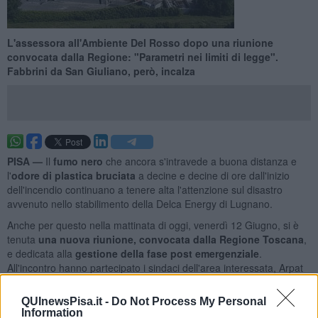
L'assessora all'Ambiente Del Rosso dopo una riunione
convocata dalla Regione: "Parametri nei limiti di legge".
Fabbrini da San Giuliano, però, incalza
PISA —
Il
fumo nero
che ancora s'intravede a buona distanza e
l'
odore di plastica bruciata
a decine e decine di ore dall'inizio
dell'incendio continuano a tenere alta l'attenzione sul disastro
avvenuto nello stabilimento della Delca Energy di Lugnano.
Anche per questo nella mattinata di oggi, venerdì 12 Giugno, si è
tenuta
una nuova riunione, convocata dalla Regione Toscana
,
e dedicata alla
gestione della fase post emergenziale
.
All'incontro hanno partecipato i sindaci dell'area interessata, Arpat
e l'Azienda Usl Toscana nord ovest.
QUInewsPisa.it -
Do Not Process My Personal
Information