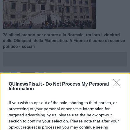
78 allievi stanno per entrare alla Normale, tra loro i vincitori
delle Olimpiadi della Matematica. A Firenze il corso di scienze
politico - sociali
PISA —
Il concorso di ammissione si è appena concluso, e
78
QUInewsPisa.it -
Do Not Process My Personal
nuovi allievi
faranno a breve, nel mese di ottobre, il loro ingresso
Information
alla Scuola Normale: 40 per la Classe di Scienze, 32 per quella di
Lettere e Filosofia, a Pisa,
6 presso il Dipartimento di Scienze
If you wish to opt-out of the sale, sharing to third parties, or
politico-sociali a Firenze.
processing of your personal or sensitive information for
targeted advertising by us, please use the below opt-out
Per la prima volta in 208 anni di storia sono stati ammessi, dunque,
section to confirm your selection. Please note that after your
anche allievi in Scienze politico-sociali, direttamente al 4° anno, per
opt-out request is processed you may continue seeing