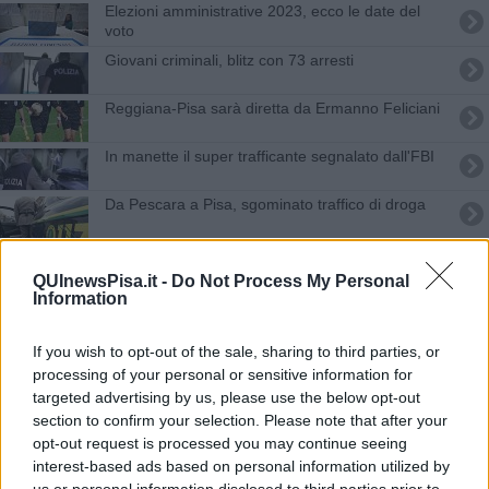
Elezioni amministrative 2023, ecco le date del
voto
Giovani criminali, blitz con 73 arresti
Reggiana-Pisa sarà diretta da Ermanno Feliciani
In manette il super trafficante segnalato dall'FBI
Da Pescara a Pisa, sgominato traffico di droga
L'Ancona assaggia il ringhio nerazzurro: è 1-0
QUInewsPisa.it -
Do Not Process My Personal
Information
Rinviata Teramo Pisa
Pisa Calcio, ingaggi e trattative
If you wish to opt-out of the sale, sharing to third parties, or
processing of your personal or sensitive information for
Ascoli Pisa, nel segno di Rozzi e Anconetani
targeted advertising by us, please use the below opt-out
section to confirm your selection. Please note that after your
opt-out request is processed you may continue seeing
Un punto e tanti rimpianti per Braglia
interest-based ads based on personal information utilized by