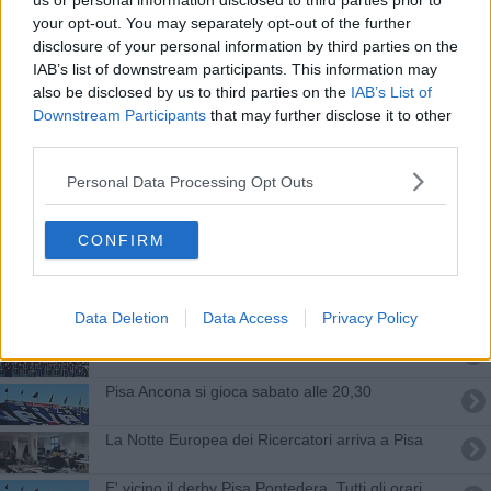
us or personal information disclosed to third parties prior to
Niente colpaccio granata nella tana del Teramo
your opt-out. You may separately opt-out of the further
disclosure of your personal information by third parties on the
Rincari di hotel e ristoranti, Firenze, Pisa e Pistoia
IAB’s list of downstream participants. This information may
al top
also be disclosed by us to third parties on the
IAB’s List of
Evaso dal carcere di Teramo, lo aveva già fatto in
Downstream Participants
that may further disclose it to other
Toscana
third parties.
Tiro al volo, in Nazionale anche Giulio Nelli
Personal Data Processing Opt Outs
Marco Guida designato per Carrarese-Pisa
CONFIRM
Primavera, pareggio al vertice tra Pisa e Pescara
I Neroverdi pareggiano a San Marino
Data Deletion
Data Access
Privacy Policy
Pisa, Pontedera, Tuttocuoio: il bilancio alla 5a
Pisa Ancona si gioca sabato alle 20,30
La Notte Europea dei Ricercatori arriva a Pisa
E' vicino il derby Pisa Pontedera. Tutti gli orari