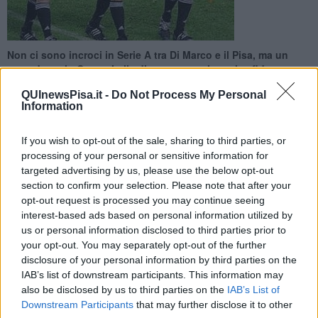
Non ci sono incroci in Serie A tra Di Marco e il Pisa, ma un
precedente in Coppa Italia di questa stagione: la sfida
Cesena-Pisa
QUInewsPisa.it -
Do Not Process My Personal
Information
If you wish to opt-out of the sale, sharing to third parties, or
processing of your personal or sensitive information for
targeted advertising by us, please use the below opt-out
PISA —
Per Sassuolo e Pisa – in programma lunedì 24 Novembre
section to confirm your selection. Please note that after your
alle 20:45 e trasmessa in diretta su Punto Radio dalle 20:30, la
opt-out request is processed you may continue seeing
gara sarà diretta da
Davide Di Marco della sezione di Ciampino
.
L’arbitro laziale sarà affiancato dagli assistenti
Andrea Zingarelli di
interest-based ads based on personal information utilized by
Siena e Giuseppe Di Giacinto di Teramo
, con Ermanno Feliciani
us or personal information disclosed to third parties prior to
di Teramo nel ruolo di quarto ufficiale.
your opt-out. You may separately opt-out of the further
disclosure of your personal information by third parties on the
Alla postazione VAR è stato designato Matteo Gariglio di Pinerolo,
IAB’s list of downstream participants. This information may
con Gianluca Aureliano della sezione di Roma 1 come AVAR. Non
also be disclosed by us to third parties on the
IAB’s List of
ci sono incroci in Serie A tra Di Marco e il Pisa, ma un precedente
Downstream Participants
that may further disclose it to other
in Coppa Italia di questa stagione: la sfida Cesena-Pisa, terminata