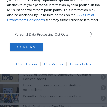
Modena-Pisa sarà diretta da Santoro di Messina
disclosure of your personal information by third parties on the
IAB’s list of downstream participants. This information may
Matteo Marchetti dirigerà Pisa-Cittadella
also be disclosed by us to third parties on the
IAB’s List of
Downstream Participants
that may further disclose it to other
Vicopisano premiato Comune Plastic Free
third parties.
Una maglia nerazzurra, un quartino e una cecina
Personal Data Processing Opt Outs
Atalanta-Pisa, ecco la designazione arbitrale
CONFIRM
Designata la terna arbitrale per Milan-Pisa
Sacchi di Macerata dirige Lecce-Pisa
Data Deletion
Data Access
Privacy Policy
Gruppi di lavoro per le commissioni Cultura e
Politiche sociali
Una camera sensorizzata per studiare
metabolismo
Beruatto e Angori incontreranno i tifosi
Mario Perri arbitra Pisa-Modena