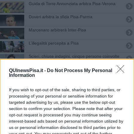
Guida di Torre Annunziata arbitra Pisa-Verona
Doveri arbitra la sfida Pisa-Parma
Marcenaro arbitrerà Inter-Pisa
L’illegalità percepita a Pisa
Scieri, chiuse indagini, cinque persone coinvolte
Gli storici vessilli danno il benvenuto in città
QUInewsPisa.it -
Do Not Process My Personal
Information
Fiera di primavera nel segno della ripartenza
If you wish to opt-out of the sale, sharing to third parties, or
Educazione stradale per "Educare alla vita"
processing of your personal or sensitive information for
targeted advertising by us, please use the below opt-out
section to confirm your selection. Please note that after your
Pisa, guida alla trasferta di Frosinone
opt-out request is processed you may continue seeing
interest-based ads based on personal information utilized by
Marco Guida designato per Carrarese-Pisa
us or personal information disclosed to third parties prior to
your opt-out. You may separately opt-out of the further