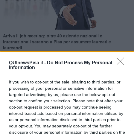
Arriva il job meeting: oltre 40 aziende nazionali e
internazionali saranno a Pisa per assumere laureati e
laureandi
QUInewsPisa.it -
Do Not Process My Personal
Information
If you wish to opt-out of the sale, sharing to third parties, or
PISA —
Una giornata dedicata all’incontro tra mondo dell’università
processing of your personal or sensitive information for
e mondo imprenditoriale. Sarà questo il
Job meeting,
un
targeted advertising by us, please use the below opt-out
percorso di informazione e orientamento professionale
basato
section to confirm your selection. Please note that after your
su incontri in aula, attività informative e consulenze individuali, in
opt-out request is processed you may continue seeing
programma per mercoledì 14 novembre, dalle 9 alle 17 alla
interest-based ads based on personal information utilized by
Stazione Leopolda.
us or personal information disclosed to third parties prior to
Durante l’intera giornata si svolgeranno colloqui one to one,
your opt-out. You may separately opt-out of the further
workshop, consulenze gratuite sulla ricerca del lavoro e correzione
disclosure of your personal information by third parties on the