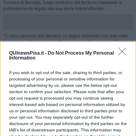
Tonnara di Bonagia, luogo simbolico del territorio trapanese e
particolarmente legato alla sua storia imprenditoriale.
"Ci sono persone che lasciano un segno indelebile non solo nelle
opere che realizzano, ma nell'anima stessa di una comunità.
Andrea Bulgarella è stato, e continuerà ad essere, una di queste
QUInewsPisa.it -
Do Not Process My Personal
figure straordinarie", ha
detto il sindaco di Valderice Francesco
Information
Stabile.
Originario proprio di Valderice,
Bulgarella era arrivato in Toscana
If you wish to opt-out of the sale, sharing to third parties, or
negli anni Settanta, facendo di Pisa uno dei centri principali
processing of your personal or sensitive information for
del proprio gruppo immobiliare.
Costruttore e imprenditore
targeted advertising by us, please use the below opt-out
alberghiero, aveva legato il suo nome a recuperi di immobili e
section to confirm your selection. Please note that after your
strutture ricettive in varie zone d'Italia, tra cui la Tonnara di
opt-out request is processed you may continue seeing
Bonagia, il Grand Hotel Misurina, il Grand Hotel Palazzo di Livorno,
interest-based ads based on personal information utilized by
il Tower Plaza di Pisa e alcune ex colonie del Calambrone.
Recentemente è stata anche inaugurata la Torre Nord di Cisanello,
us or personal information disclosed to third parties prior to
uno dei due complessi avveniristici che avevano subito uno
your opt-out. You may separately opt-out of the further
sviluppo travagliato, oggi ideale testimonianza storica
disclosure of your personal information by third parties on the
dell'imprenditore.
IAB’s list of downstream participants. This information may