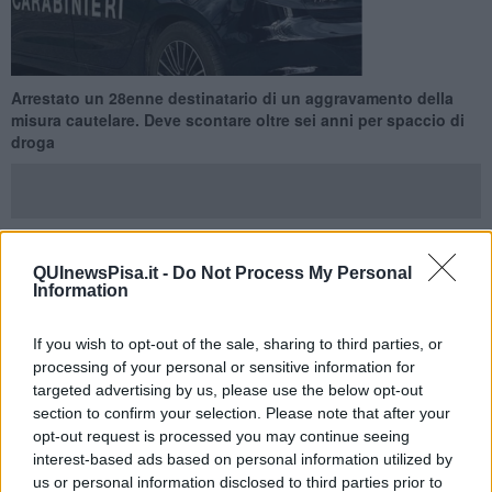
Arrestato un 28enne destinatario di un aggravamento della
misura cautelare. Deve scontare oltre sei anni per spaccio di
droga
QUInewsPisa.it -
Do Not Process My Personal
PISA —
È stato arrestato dai Carabinieri
della Stazione di Pisa
Information
un
cittadino straniero di 28 anni
destinatario di un'ordinanza di
aggravamento della misura cautelare emessa dall'Ufficio di
If you wish to opt-out of the sale, sharing to third parties, or
Sorveglianza di Pisa.
processing of your personal or sensitive information for
L'intervento è avvenuto nel pomeriggio del 1° Giugno. Il
targeted advertising by us, please use the below opt-out
provvedimento dispone la custodia in carcere in sostituzione della
section to confirm your selection. Please note that after your
precedente misura
dell'affidamento in prova ai servizi sociali, a
opt-out request is processed you may continue seeing
seguito delle ripetute violazioni delle prescrizioni imposte
interest-based ads based on personal information utilized by
dall'Autorità giudiziaria.
us or personal information disclosed to third parties prior to