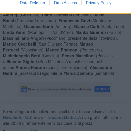
Questi, di seguito, i sindaci che hanno finora sottoscritto il testo:
Data Deletion
Data Access
Privacy Policy
Alberto Lenzi
(Fauglia),
Arianna Buti
(Buti),
Cristiano
Alderigi
(Calcinaia),
Dario Carmassi
(Bientina),
David
Bacci
(Crespina-Lorenzana),
Francesco Govi
(Monteverdi
Marittimo),
Giacomo Santi
(Volterra),
Giamila Carli
(Santa Luce),
Linda Vanni
(Montopoli in Val d'Arno),
Marika Guerrini
(Palaia),
Massimiliano Angori
(Vecchiano, presidente della Provincia),
Matteo Cecchelli
(San Giuliano Terme),
Matteo
Ferrucci
(Vicopisano),
Matteo Franconi
(Pontedera),
Michelangelo Betti
(Cascina),
Renzo Macelloni
(Peccioli)
e
Simone Giglioli
(San Miniato). A questi si sono uniti
anche
Andrea Pieroni
(consigliere regionale),
Alessandra
Nardini
(assessora regionale) e
Ylenia Zambito
(senatrice).
Se vuoi leggere le notizie principali della Toscana iscriviti alla
Newsletter QUInews - ToscanaMedia.
Arriva gratis tutti i giorni
alle 20:00 direttamente nella tua casella di posta.