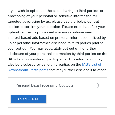
Antonio Mazzeo - si legge -
ci abbiamo sempre creduto
, perché
conosciamo da tempo il suo operato all’interno del partito e delle
If you wish to opt-out of the sale, sharing to third parties, or
istituzioni locali e regionali".
processing of your personal or sensitive information for
targeted advertising by us, please use the below opt-out
section to confirm your selection. Please note that after your
opt-out request is processed you may continue seeing
"Sin dall’inizio,
abbiamo tristemente constatato come questa
interest-based ads based on personal information utilized by
indagine sia stata strumentalizzata
, persino durante la
us or personal information disclosed to third parties prior to
campagna per le elezioni europee, con l’obiettivo di minare la
your opt-out. You may separately opt-out of the further
credibilità e l’onorabilità di Mazzeo - prosegue il testo -
disclosure of your personal information by third parties on the
sottoponendolo a una vera e propria gogna politica e mediatica.
IAB’s list of downstream participants. This information may
Tuttavia, l’assoluzione
rende finalmente giustizia alla sua figura
also be disclosed by us to third parties on the
IAB’s List of
e conferma l’infondatezza delle accuse
".
Downstream Participants
that may further disclose it to other
"Le accuse e gli attacchi basati su presunzioni e strumentalizzazioni
third parties.
hanno reso evidente la necessità di
difendere con forza il
principio della presunzione d’innocenza
, sancito dalla nostra
Personal Data Processing Opt Outs
Costituzione, un valore che non possiamo dare per scontato e che
va ribadito con fermezza - concludono - rinnoviamo quindi con
CONFIRM
convinzione la nostra piena fiducia in Mazzeo:
la sua assoluzione
è una vittoria della verità
e rappresenta un momento di riscatto
per tutti coloro che credono nella buona politica".