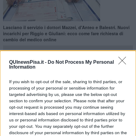
Lasciano il servizio i dottori Mazzei, d'Anteo e Balestri. Nuovi
incarichi per Riggio e Giuliani: ecco come fare richiesta di
cambio del medico online
QUInewsPisa.it -
Do Not Process My Personal
Information
PROVINCIA DI PISA —
Da giovedì 28 Maggio, a San Giuliano
If you wish to opt-out of the sale, sharing to third parties, or
Terme, terminerà l'incarico del medico di famiglia il dottor
Renato
processing of your personal or sensitive information for
Mazzei
. Lo ha comunicato l'
Azienda Usl Toscana nord ovest
per
targeted advertising by us, please use the below opt-out
l'ambito territoriale che comprende anche Vecchiano. Dal
section to confirm your selection. Please note that after your
medesimo giorno, si concluderà anche l'incarico del dottor
opt-out request is processed you may continue seeing
Raffaello d'Anteo
e del dottor
Tiziano Baletri
.
interest-based ads based on personal information utilized by
Al posto di Mazzei entrerà in servizio la dottoressa
Enrica Riggio
,
us or personal information disclosed to third parties prior to
mentre nell'ambito territoriale di Cascina, Crespina-Lorenzana,
your opt-out. You may separately opt-out of the further
Fauglia e Orciano assumerà l'incarico il dottor
Pietro Giuliani
.
disclosure of your personal information by third parties on the