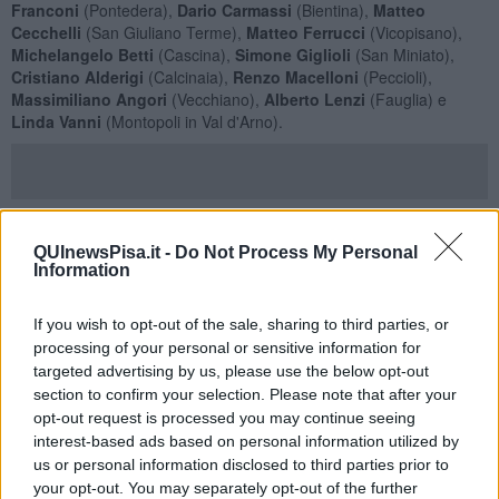
Franconi
(Pontedera),
Dario Carmassi
(Bientina),
Matteo
Cecchelli
(San Giuliano Terme),
Matteo Ferrucci
(Vicopisano),
Michelangelo Betti
(Cascina),
Simone Giglioli
(San Miniato),
Cristiano Alderigi
(Calcinaia),
Renzo Macelloni
(Peccioli),
Massimiliano Angori
(Vecchiano),
Alberto Lenzi
(Fauglia) e
Linda Vanni
(Montopoli in Val d'Arno).
"Siamo fermamente convinti che questo percorso sia di interesse
generale e che ci porterà a un servizio con finalità sia sociali che
QUInewsPisa.it -
Do Not Process My Personal
ambientali, con
una gestione senza finalità lucrative
e con la
Information
garanzia che l'acqua resti un bene comune
- hanno scritto i
sindaci firmatari - serve una posizione univoca, nel tentativo
If you wish to opt-out of the sale, sharing to third parties, or
comune di migliorare il servizio, ridurre le perdite e gli sprechi,
processing of your personal or sensitive information for
garantire la qualità dell’acqua e migliorare e potenziare le
targeted advertising by us, please use the below opt-out
infrastrutture e contribuire alla sensibilizzazione sull’uso corretto e
section to confirm your selection. Please note that after your
consapevole dell’acqua".
opt-out request is processed you may continue seeing
"Sosteniamo, quindi, la politica di reinvestimento degli utili adottata
interest-based ads based on personal information utilized by
dall'azienda Acque e finalizzata al raggiungimento di questi
us or personal information disclosed to third parties prior to
obiettivi: è essenziale prestare attenzione alla qualità dei servizi
your opt-out. You may separately opt-out of the further