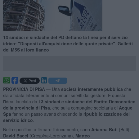
13 sindaci e sindache del PD dettano la linea per il servizio
idrico: "Disposti all'acquisizione delle quote private". Galletti
del M5S al loro fianco
PROVINICIA DI PISA —
Una
società interamente pubblica
che
sia affidata interamente ai comuni serviti dal gestore. È questa
l'idea, lanciata da
13 sindaci e sindache del Partito Democratico
della provincia di Pisa
, che sulla compagine societaria di
Acque
Spa
fanno un passo avanti chiedendo la
ripubblicizzazione del
servizio idrico
.
Nello specifico, a firmare il documento, sono
Arianna Buti
(Buti),
David Bacci
(Crespina-Lorenzana),
Matteo