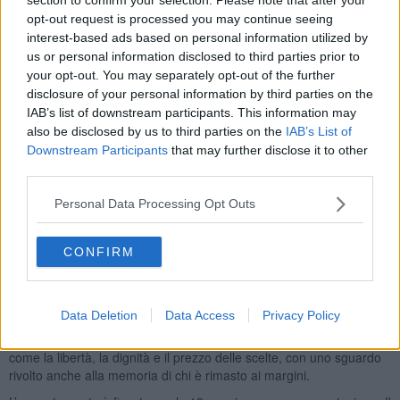
imposte dalle circostanze.
opt-out request is processed you may continue seeing
interest-based ads based on personal information utilized by
us or personal information disclosed to third parties prior to
your opt-out. You may separately opt-out of the further
La narrazione intreccia vicende personali e riferimenti storici,
disclosure of your personal information by third parties on the
accompagnati da musica e riflessioni.
Tra i protagonisti
IAB’s list of downstream participants. This information may
emergono storie molto diverse tra loro, da Sante Caserio a Franco
also be disclosed by us to third parties on the
IAB’s List of
Serantini, passando per Jesse James e Charlie Starkweather, fino
Downstream Participants
that may further disclose it to other
ad arrivare ad Andrea Pazienza e alle esperienze degli emigrati in
third parties.
Argentina. Un mosaico che prova a raccontare cosa significa stare
dalla parte opposta della storia ufficiale.
Personal Data Processing Opt Outs
Il filo conduttore resta la ribellione, letta come risposta a condizioni
di ingiustizia, marginalità o bisogno. Un percorso che si muove su
CONFIRM
un equilibrio fragile, dove i confini tra giusto e sbagliato, tra eroismo
e sconfitta, restano spesso sfumati.
Lo spettacolo alterna momenti di racconto a interpretazioni
Data Deletion
Data Access
Privacy Policy
più personali
, con richiami alla musica e alla letteratura che
ampliano il significato delle storie proposte. Al centro restano temi
come la libertà, la dignità e il prezzo delle scelte, con uno sguardo
rivolto anche alla memoria di chi è rimasto ai margini.