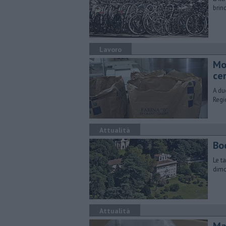
brind
Lavoro
Mo
ce
A du
Regi
Attualità
Boo
Le t
dimo
Attualità