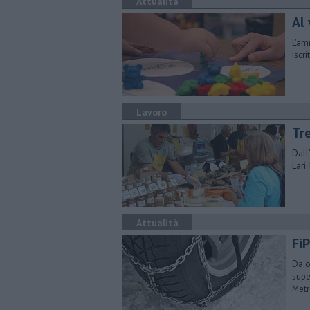
Attualità
Al 
L'am
iscr
Lavoro
Tr
Dall
Lari
Attualità
FiP
Da o
supe
Metr