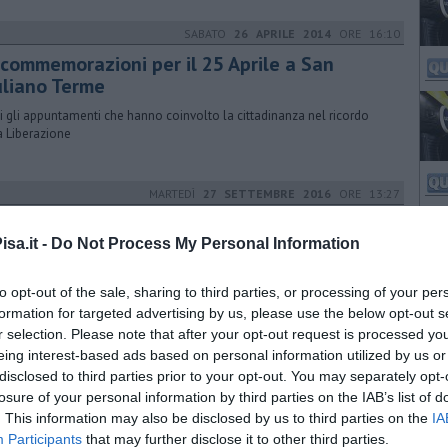
SABATO
26 APRILE 2014
ORE 16:10
 commemorazioni per il 25 Aprile a San
uliano Terme
i gli appuntamenti che hanno coinvolto la cittadinanza nel ricordo
a Liberazione
MARTEDÌ
27 SETTEMBRE 2016
ORE 13:27
seguono gli interventi nei cimiteri
sa.it -
Do Not Process My Personal Information
segue il piano di manutenzioni ordinarie e straordinarie dei cimiteri
nali voluto dalla giunta e dal sindaco Sergio Di Maio
to opt-out of the sale, sharing to third parties, or processing of your per
formation for targeted advertising by us, please use the below opt-out s
r selection. Please note that after your opt-out request is processed y
GIOVEDÌ
09 OTTOBRE 2014
ORE 14:30
eing interest-based ads based on personal information utilized by us or
disclosed to third parties prior to your opt-out. You may separately opt-
d Boars, l'hockey di Molina si presenta
losure of your personal information by third parties on the IAB’s list of
quadra pronta a iniziare il campionato nella serie A
. This information may also be disclosed by us to third parties on the
IA
Participants
that may further disclose it to other third parties.