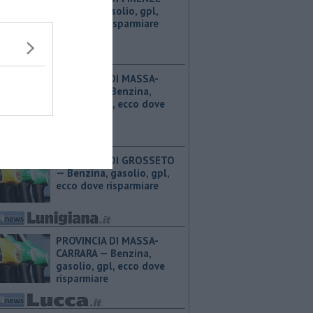
Benzina, gasolio, gpl,
ecco dove risparmiare
PROVINCIA DI MASSA-
CARRARA — ​Benzina,
gasolio, gpl, ecco dove
risparmiare
PROVINCIA DI GROSSETO
— ​Benzina, gasolio, gpl,
ecco dove risparmiare
PROVINCIA DI MASSA-
CARRARA — ​Benzina,
gasolio, gpl, ecco dove
risparmiare