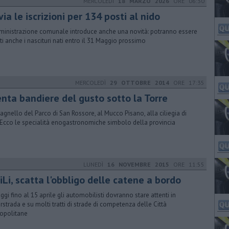
MERCOLEDÌ
18 MARZO 2026
ORE 06:30
via le iscrizioni per 134 posti al nido
ministrazione comunale introduce anche una novità: potranno essere
itti anche i nascituri nati entro il 31 Maggio prossimo
MERCOLEDÌ
29 OTTOBRE 2014
ORE 17:35
enta bandiere del gusto sotto la Torre
’agnello del Parco di San Rossore, al Mucco Pisano, alla ciliegia di
. Ecco le specialità enogastronomiche simbolo della provincia
LUNEDÌ
16 NOVEMBRE 2015
ORE 11:55
iLi, scatta l'obbligo delle catene a bordo
ggi fino al 15 aprile gli automobilisti dovranno stare attenti in
rstrada e su molti tratti di strade di competenza delle Città
opolitane