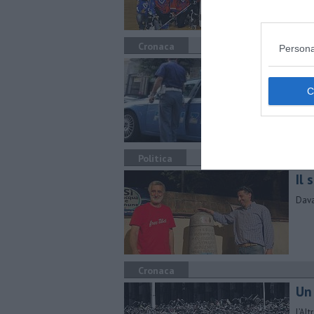
Cronaca
Persona
Tro
​Il 
Moli
Politica
Il
Dava
Cronaca
Un 
L’Al