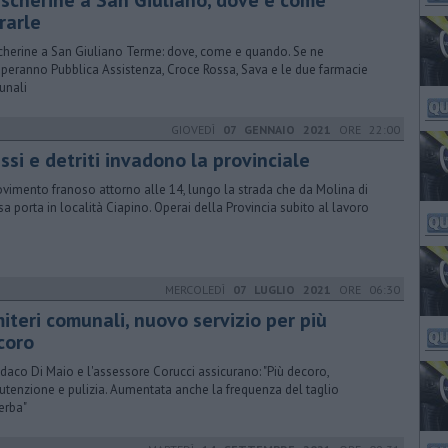
scherine a San Giuliano, dove e come
irarle
herine a San Giuliano Terme: dove, come e quando. Se ne
peranno Pubblica Assistenza, Croce Rossa, Sava e le due farmacie
unali
GIOVEDÌ
07 GENNAIO 2021
ORE 22:00
si e detriti invadono la provinciale
ovimento franoso attorno alle 14, lungo la strada che da Molina di
a porta in località Ciapino. Operai della Provincia subito al lavoro
MERCOLEDÌ
07 LUGLIO 2021
ORE 06:30
iteri comunali, nuovo servizio per più
coro
indaco Di Maio e l'assessore Corucci assicurano: "Più decoro,
tenzione e pulizia. Aumentata anche la frequenza del taglio
'erba"