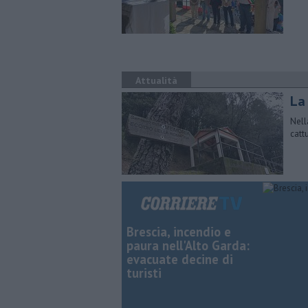
Attualità
La
Nell
catt
Brescia, incendio e
paura nell'Alto Garda:
evacuate decine di
turisti