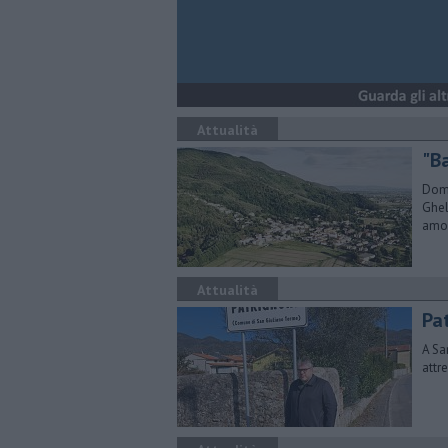
Attualità
"B
Dome
Ghel
amo
Attualità
Pa
A Sa
attr