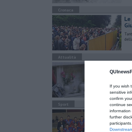
Cronaca
Le
Gi
Tant
dell
Attualità
Pro
QUInewsPi
​Pro
comu
If you wish 
sensitive in
confirm you
Sport
continue se
information 
Ba
further disc
La s
participants
Downstream 