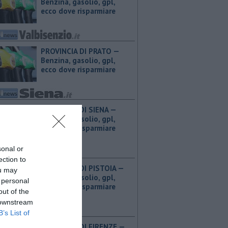
Benzina, gasolio, gpl,
ecco dove risparmiare
PROVINCIA DI PRATO — ​
Benzina, gasolio, gpl,
ecco dove risparmiare
PROVINCIA DI SIENA — ​
Benzina, gasolio, gpl,
ecco dove risparmiare
sonal or
ection to
PROVINCIA DI PISTOIA — ​
ou may
Benzina, gasolio, gpl,
 personal
ecco dove risparmiare
out of the
 downstream
B’s List of
PROVINCIA DI FIRENZE — ​