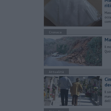
Ma
rit
Masc
occu
com
Cronaca
Mas
Il m
Quos
Attualità
Cim
de
Il s
manu
dell