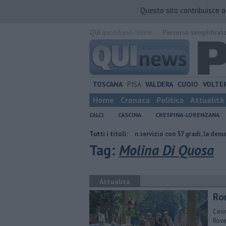
Questo sito contribuisce 
QUI
quotidiano online.
Percorso semplificat
TOSCANA
PISA
VALDERA
CUOIO
VOLTE
Home
Cronaca
Politica
Attualità
CALCI
CASCINA
CRESPINA-LORENZANA
 un'intera specie
Cavalli in servizio con 37 gradi, la denuncia di una tur
Tutti i titoli:
Tag:
Molina Di Quosa
Attualità
Ro
Ceri
Rove