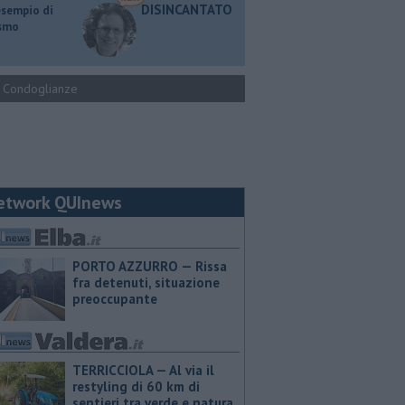
DISINCANTATO
esempio di
ismo
Condoglianze
etwork QUInews
PORTO AZZURRO — Rissa
fra detenuti, situazione
preoccupante
TERRICCIOLA — Al via il
restyling di 60 km di
sentieri tra verde e natura