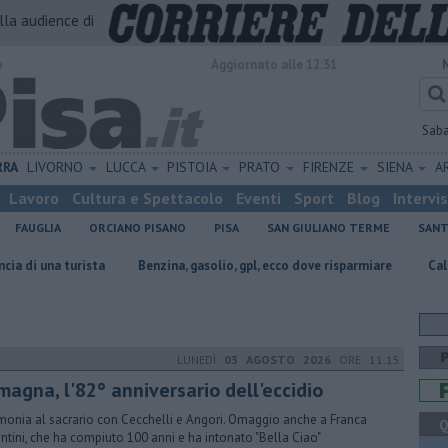
alla audience di
o
Aggiornato alle 12:31
Sab
RRA
LIVORNO
LUCCA
PISTOIA
PRATO
FIRENZE
SIENA
A
Lavoro
Cultura e Spettacolo
Eventi
Sport
Blog
Intervi
FAUGLIA
ORCIANO PISANO
PISA
SAN GIULIANO TERME
SANT
ista
​Benzina, gasolio, gpl, ecco dove risparmiare
Caldo, donati ven
LUNEDÌ
03 AGOSTO 2026
ORE 11:15
magna, l'82° anniversario dell'eccidio
monia al sacrario con Cecchelli e Angori. Omaggio anche a Franca
Q
ntini, che ha compiuto 100 anni e ha intonato "Bella Ciao"