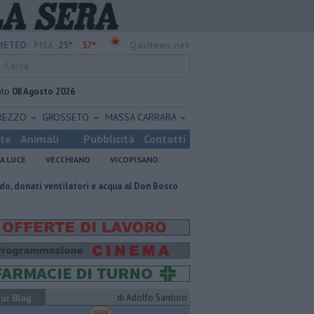
25°
37°
METEO:
PISA
QuiNews.net
ato
08 Agosto 2026
REZZO
GROSSETO
MASSA CARRARA
ste
Animali
Pubblicità
Contatti
A LUCE
VECCHIANO
VICOPISANO
tilatori e acqua al Don Bosco
Un reperto pisano riferimento mondiale p
ui Blog
di Adolfo Santoro