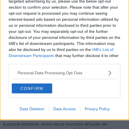
targeted advertising by us, please use the below opt-out
dell’intero consorzio e il 44% delle quote sulle materie socio-
section to confirm your selection. Please note that after your
assistenziali.
Con questo voto ha costretto gli altri comuni
opt-out request is processed you may continue seeing
all’astensione, per evitare un ulteriore ricorso al TAR.
interest-based ads based on personal information utilized by
us or personal information disclosed to third parties prior to
your opt-out. You may separately opt-out of the further
disclosure of your personal information by third parties on the
"Con questo voto Pisa pregiudica una delle ultime possibilità
IAB’s list of downstream participants. This information may
di salvare il Consorzio", hanno denunciato i sindaci degli altri
also be disclosed by us to third parties on the
IAB’s List of
comuni coinvolti. Il documento congiunto, firmato da Betti,
Downstream Participants
that may further disclose it to other
Cecchelli, Angori, Ghimenti, Ferrucci, Bacci, Lenzi e Menci
,
third parties.
parla chiaro: "Il Comune di Pisa ha beneficiato dei servizi, ma si
rifiuta di pagarli. Così facendo impedisce a tutti gli altri di andare
Personal Data Processing Opt Outs
avanti e obbligherebbe gli altri soci a coprire anche la sua parte di
debito".
CONFIRM
Non è il primo episodio. G
ià a Marzo, per l’assenza del Comune
di Pisa, era saltata una delibera per aumentare la quota
capitaria da 30 a 32 euro.
Un passaggio che avrebbe portato
Data Deletion
Data Access
Privacy Policy
400mila euro utili a coprire i maggiori costi dei servizi.
Durante l’assemblea, diversi sindaci hanno invitato Pisa a rivedere
la propria posizione, anche senza rinunciare all’uscita dal