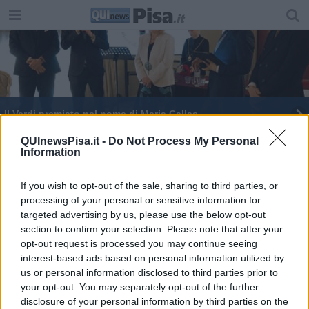
Il Verdi premiato nel nome di Maria Callas
Simone Schiaffino, l’eroe dimenticato dei Mille
QUInewsPisa.it -
Do Not Process My Personal
Information
"Tutelare i lavoratori della lirica"
If you wish to opt-out of the sale, sharing to third parties, or
processing of your personal or sensitive information for
San Ranieri, Benemerenza al merito per il
maestro Baglini
targeted advertising by us, please use the below opt-out
section to confirm your selection. Please note that after your
Michele Placido interpreta San Francesco al
opt-out request is processed you may continue seeing
Duomo
interest-based ads based on personal information utilized by
Il Verdi presenta la stagione dell'Opera
us or personal information disclosed to third parties prior to
your opt-out. You may separately opt-out of the further
I musei pisani si aprono alla musica e alla danza
disclosure of your personal information by third parties on the