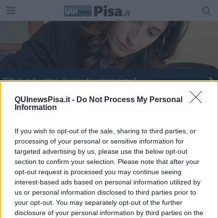
Rifiuti radioattivi, "episodio gravissimo"
Geofor, sequestrati rifiuti radioattivi
QUInewsPisa.it -
Do Not Process My Personal
Information
Alla Sms la mostra su Marie Curie
If you wish to opt-out of the sale, sharing to third parties, or
processing of your personal or sensitive information for
Due posti di lavoro riservati a disabili
targeted advertising by us, please use the below opt-out
section to confirm your selection. Please note that after your
Dall'ex cartiera nessun vapore organico
opt-out request is processed you may continue seeing
interest-based ads based on personal information utilized by
Il viale pedonale intitolato ad Anna Maria Ciccone
us or personal information disclosed to third parties prior to
your opt-out. You may separately opt-out of the further
Ambientalisti in coro, "Smantellare il reattore"
disclosure of your personal information by third parties on the