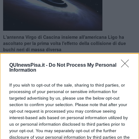
L'antenna Virgo di Cascina insieme all'americana Ligo ha
ascoltato per la prima volta l'effetto della collisione di due
buchi neri di massa diversa
QUInewsPisa.it -
Do Not Process My Personal
Information
If you wish to opt-out of the sale, sharing to third parties, or
PISA —
Nuovi segnali dalle onde gravitazionali captati dal rilevatore
processing of your personal or sensitive information for
toscano Virgo insieme all'altro "cacciatore", lo statunitense Ligo.
targeted advertising by us, please use the below opt-out
Per la prima volta, infatti, sono stati captati i segnali generati dalla
section to confirm your selection. Please note that after your
collisione di due buchi neri che hanno massa pari a 30 e 8 volte
opt-out request is processed you may continue seeing
quella del Sole.
interest-based ads based on personal information utilized by
I due buchi neri si trovano a 2,4 miliardi di anni luce dal Sistema
us or personal information disclosed to third parties prior to
Solare e e si sono fusi generando così onde gravitazionali. I fisici
your opt-out. You may separately opt-out of the further
hanno spiegato che il segnale "ha due frequenze distinte, come se
disclosure of your personal information by third parties on the