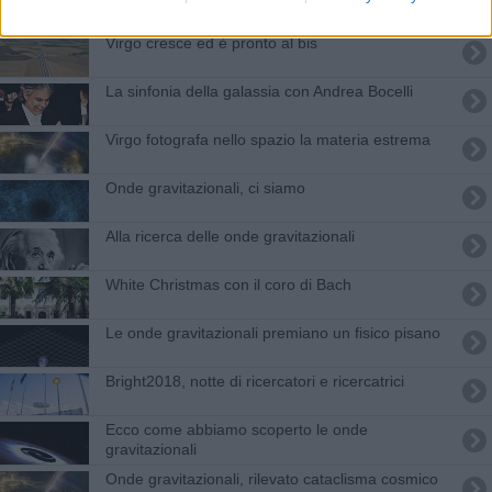
Virgo cresce ed è pronto al bis
La sinfonia della galassia con Andrea Bocelli
Virgo fotografa nello spazio la materia estrema
Onde gravitazionali, ci siamo
Alla ricerca delle onde gravitazionali
White Christmas con il coro di Bach
Le onde gravitazionali premiano un fisico pisano
Bright2018, notte di ricercatori e ricercatrici
Ecco come abbiamo scoperto le onde
gravitazionali
Onde gravitazionali, rilevato cataclisma cosmico