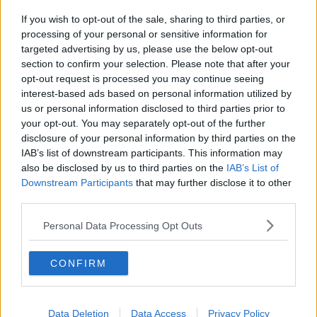
Cinque piazze per la notte della ricerca
If you wish to opt-out of the sale, sharing to third parties, or
Su il sipario per l'estate di Cascina
processing of your personal or sensitive information for
targeted advertising by us, please use the below opt-out
Una settimana di eventi per Galileo
section to confirm your selection. Please note that after your
opt-out request is processed you may continue seeing
interest-based ads based on personal information utilized by
Manutenzioni sulle strade che portano a Virgo
us or personal information disclosed to third parties prior to
your opt-out. You may separately opt-out of the further
Progetti e prospettive nel futuro del teatro
disclosure of your personal information by third parties on the
IAB’s list of downstream participants. This information may
Giornate Galileiane, il programma
also be disclosed by us to third parties on the
IAB’s List of
Downstream Participants
that may further disclose it to other
Onde gravitazionali record per Ligo, Virgo e
third parties.
Kagra
Inaugurato il murale per la pace
Personal Data Processing Opt Outs
Il Premio Brunelleschi a Fiona May e Jury Chechi
CONFIRM
Scoperti due buchi neri di “seconda generazione”
Una visita guidata per scoprire Virgo
Data Deletion
Data Access
Privacy Policy