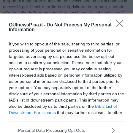
gruppo di maggioranza Insieme per Vecchiano, in cui si ribadiva la
necessità per il nostro territorio di ripristinare la fermata, e votato
all’unanimità dall’organo consiliare vecchianese, nei mesi scorsi".
QUInewsPisa.it -
Do Not Process My Personal
Information
"Vecchiano non ha, al momento, alternative al trasporto su gomma
If you wish to opt-out of the sale, sharing to third parties, or
- ha aggiunto il primo cittadino -, e tuttavia ha una
collocazione
processing of your personal or sensitive information for
geografica strategica
, dal punto di vista turistico, e non solo; per
targeted advertising by us, please use the below opt-out
questo la riattivazione della fermata ferroviaria rappresenta
un'importantissima opportunità per il nostro territorio. Chiaramente,
section to confirm your selection. Please note that after your
dal punto di vista turistico, vista la nostra collocazione nel Parco di
opt-out request is processed you may continue seeing
Migliarino San Rossore Massaciuccoli e la nostra vicinanza alla
interest-based ads based on personal information utilized by
Versilia, a Pisa, Lucca e Firenze, la linea ferroviaria consentirebbe
us or personal information disclosed to third parties prior to
ai villeggianti di raggiungere agilmente, durante il loro soggiorno,
your opt-out. You may separately opt-out of the further
anche altre zone limitrofe, arricchendo il loro periodo di vacanza e
disclosure of your personal information by third parties on the
la loro esperienza del nostro territorio locale".
IAB’s list of downstream participants. This information may
also be disclosed by us to third parties on the
IAB’s List of
"Allo stesso modo, lo stesso nostro territorio - ha concluso Angori -,
Downstream Participants
that may further disclose it to other
litorale compreso, diverrebbe sempre più appetibile se
third parties.
raggiungibile anche con una fermata in loco, che magari
consentisse di usufruire della
mobilità cosiddetta “dolce”
, dal
Personal Data Processing Opt Outs
momento che è possibile, attraverso il treno, portare anche la