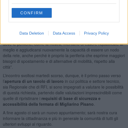
propria bicicletta, mezzo a sua volta particolarmente adatto per
muoversi a livello locale. In questo modo andremo così anche a
CONFIRM
promuovere, incrementandolo, un cicloturismo di forte valenza
ambientale, con l'obiettivo di andare anche a creare le giuste
connessioni istituzionali per realizzare ulteriore percorsi ciclabili. La
nostra richiesta, infine, nasce anche da una sentita e perseguita
Data Deletion
Data Access
Privacy Policy
coerenza politica, che mira alla costruzione di reti infrastrutturali,
dove le periferie, come la nostra, meritano di essere riqualificate al
meglio e aggiudicarsi nuovamente la capacità di essere un nodo
della rete, anche perché è proprio la periferia che esprime maggiori
bisogni di spostamento e di alternative di mobilità, rispetto alla
città".
L’incontro svoltosi martedì scorso, dunque, è il primo passo verso
l’
apertura di un tavolo di lavoro
in cui politica e settore tecnico,
sia Regionale che di RFI, si sono impegnati a valutare le possibilità
di questa richiesta, partendo dalle valutazioni imprescindibili come
quelle di ripristinare i
requisiti di base di sicurezza e
accessibilità della fermata di Migliarino Pisano
.
A fine agosto ci sarà un nuovo appuntamento; sarà nostra cura
informare la cittadinanza e più in generale la comunità di tutti gli
ulteriori sviluppi al riguardo.